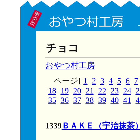
チョコ
おやつ村工房
ページ[
1
2
3
4
5
6
7
18
19
20
21
22
23
24
2
35
36
37
38
39
40
41
4
1339
ＢＡＫＥ（宇治抹茶