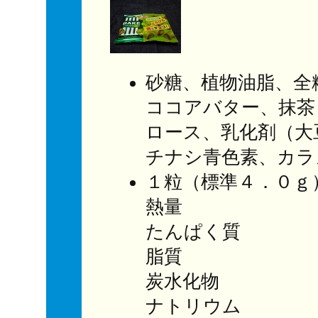
砂糖、植物油脂、全
ココアバター、抹茶
ロース、乳化剤（大
チナシ青色素、カラ
１粒（標準４．０ｇ
熱量 ２３
たんぱく質 
脂質 １
炭水化物 
ナトリウム 