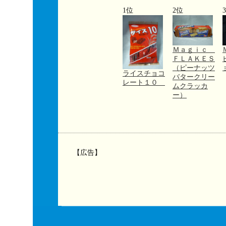
1位
2位
Ｍａｇｉｃ
ＦＬＡＫＥＳ
（ピーナッツ
ライスチョコ
バタークリー
レート１０
ムクラッカ
ー）
【広告】