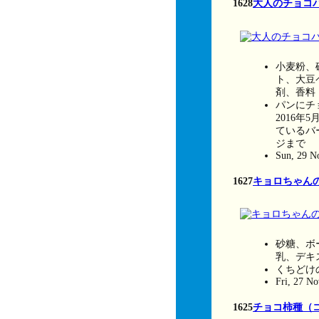
1628
大人のチョコ
小麦粉、
ト、大豆
剤、香料
パンにチ
2016年
ているバ
ジまで
Sun, 29 N
1627
キョロちゃん
砂糖、ボ
乳、デキ
くちどけ
Fri, 27 N
1625
チョコ柿種（