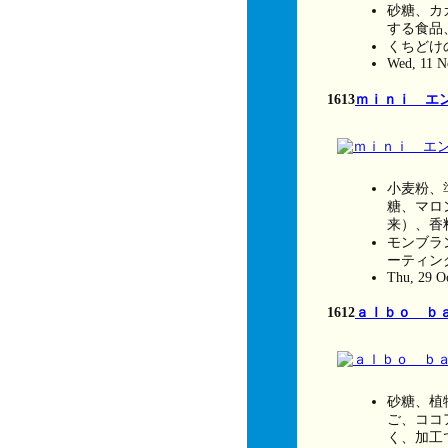
砂糖、カ
する食品
くちどけ
Wed, 11 N
1613
ｍｉｎｉ エ
小麦粉、
糖、マロ
来）、香
モンブラ
ーティン
Thu, 29 O
1612
ａｌｂｏ ｂ
砂糖、植
ご、ココ
く、加工