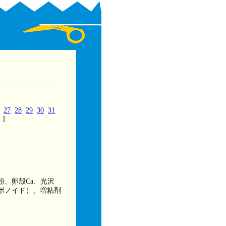
27
28
29
30
31
]
、卵殻Ca、光沢
ボノイド）、増粘剤