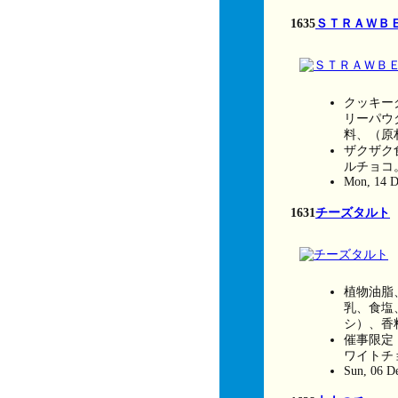
1635
ＳＴＲＡＷＢ
クッキー
リーパウ
料、（原
ザクザク
ルチョコ
Mon, 14 D
1631
チーズタルト
植物油脂
乳、食塩
シ）、香
催事限定
ワイトチ
Sun, 06 D