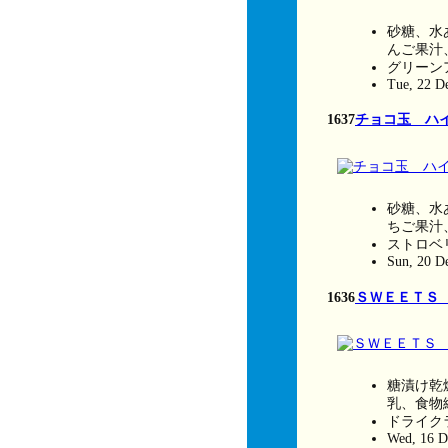
砂糖、水
んご果汁
グリーン
Tue, 22 D
1637
チョコ玉 ハ
砂糖、水
ちご果汁
ストロベ
Sun, 20 D
1636
ＳＷＥＥＴＳ
糖漬け乾
乳、食物
ドライク
Wed, 16 D