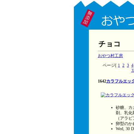
チョコ
おやつ村工房
ページ[
1
2
3
4
3
1642
カラフルエッ
砂糖、カ
剤、乳化
（アラビ
卵型のか
Wed, 30 D