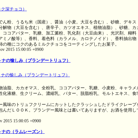
でん粉、うるち米（国産）、醤油（小麦。大豆を含む）、砂糖、デキス
分解物（大豆を含む）、唐辛子、カツオエキス、植物油脂）、砂糖、カ
、ココアバター、乳糖、加工澱粉、乳化剤（大豆由来）、光沢剤、糊料
アミノ酸等）、香料、着色料（カラメル、カロテノイド）、香料抽出物
柿の種にコクのあるミルクチョコをコーティングしたお菓子。
ov 2015 15:00:05 +0900
トナの愉しみ（ブランデートリュフ）
物油脂、カカオマス、全粉乳、ココアバター、乳糖、小麦粉、キャラメ
性化液糖、生クリーム、濃縮乳、バター、脱脂粉乳、モルトエキス、食
ー風味のトリュフクリームにカットしたクラッシュしたドライクレープ
包んだＬＯＯＫ。ブランデー風味とは書いてありますが、お酒を使用し
ov 2015 15:00:05 +0900
トナの（ラムレーズン）