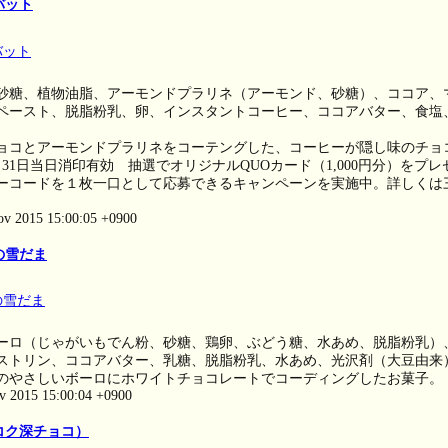
バット
砂糖、植物油脂、アーモンドプラリネ（アーモンド、砂糖）、ココア、
ペースト、脱脂粉乳、卵、インスタントコーヒー、ココアバター、食塩
ョコとアーモンドプラリネをコーテングした、コーヒーが隠し味のチョ
5月31日当日消印有効 抽選でオリジナルQUOカード（1,000円分）をプ
ーコードを１枚一口として応募できるキャンペーンを実施中。詳しくは
ov 2015 15:00:05 +0900
の雪だま
ーロ（じゃがいもでん粉、砂糖、鶏卵、ぶどう糖、水あめ、脱脂粉乳）
ストリン、ココアバター、乳糖、脱脂粉乳、水あめ、光沢剤（大豆由来
のやさしいボーロにホワイトチョコレートでコーディングしたお菓子。
ov 2015 15:00:04 +0900
コク深チョコ）