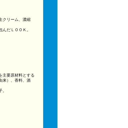
生クリーム、濃縮
ト包んだＬＯＯＫ。
を主要原材料とする
由来）、香料、酒
子。