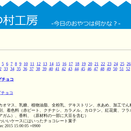
5
6
7
8
9
10
11
12
13
14
15
16
17
18
19
20
21
22
23
24
25
26
2
33
34
35
36
37
38
39
40
41
42
43
44
45
46
47
48
49
50
51
52
グチョコ
カオマス、乳糖、植物油脂、全粉乳、デキストリン、水あめ、加工でん粉
剤、着色料（赤ビート、クチナシ、カラメル、カロテン、紅花黄、フラ
アガム）、香料、（原材料の一部に大豆を含む）
わいいケースにはいったチョコレート菓子
ec 2015 15:00:05 +0900