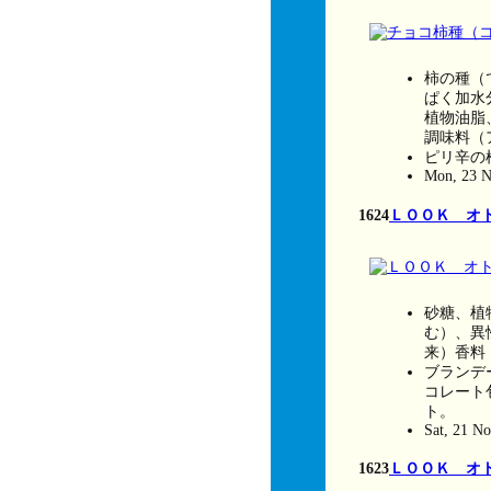
柿の種（
ぱく加水
植物油脂
調味料（
ピリ辛の
Mon, 23 N
1624
ＬＯＯＫ オ
砂糖、植
む）、異
来）香料
ブランデ
コレート
ト。
Sat, 21 N
1623
ＬＯＯＫ オ