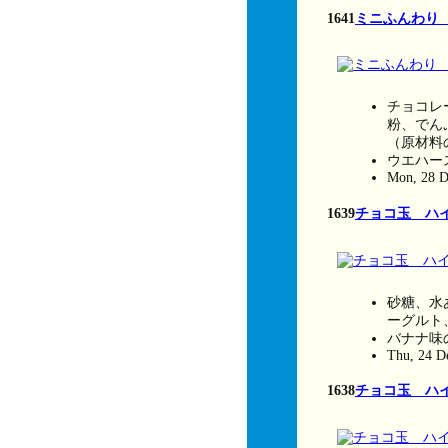
1641
ミニふんわり
チョコレ
粉、でん
（原材料
ウエハー
Mon, 28 D
1639
チョコ玉 ハ
砂糖、水
ーグルト
バナナ味
Thu, 24 D
1638
チョコ玉 ハ