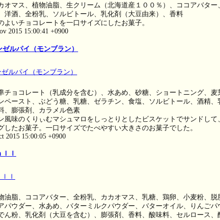
カオマス、植物油脂、生クリーム（北海道産１００％）、ココアバター
、洋酒、全粉乳、ソルビトール、乳化剤（大豆由来）、香料
のよいチョコレートを一口サイズにしたお菓子。
ov 2015 15:00:41 +0900
ンゼルパイ（モンブラン）
準チョコレート（乳成分を含む）、水あめ、砂糖、ショートニング、麦
ンペースト、ぶどう糖、乳糖、ゼラチン、食塩、ソルビトール、酒精、
料、膨張剤、カラメル色素
ン風味のくりぃむマシュマロをしっとりとしたビスケットでサンドして
グしたお菓子。一口サイズでたべやすい大きさのお菓子でした。
ct 2015 15:00:05 +0900
ａｌｌ
物油脂、ココアバター、全粉乳、カカオマス、乳糖、鶏卵、小麦粉、脱
アパウダー、水あめ、バターミルクパウダー、バターオイル、りんごパ
でん粉、乳化剤（大豆を含む）、膨張剤、香料、酸味料、セルロース、