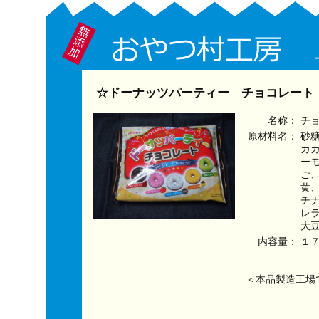
☆ドーナッツパーティー チョコレート：
名称：
チ
原材料名：
砂
カ
ー
ご
黄
チ
レ
大
内容量：
１
＜本品製造工場