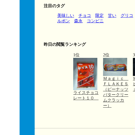
注目のタグ
美味しい
チョコ
限定
甘い
グリコ
ルボン
森永
コンビニ
昨日の閲覧ランキング
1位
2位
Ｍａｇｉｃ
ＦＬＡＫＥＳ
（ピーナッツ
ライスチョコ
バタークリー
レート１０
ムクラッカ
ー）