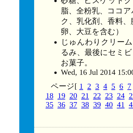
砂糖、ビスケットク
脂、全粉乳、ココア
ク、乳化剤、香料、
卵、大豆を含む）
じゅんわりクリーム
るみ、最後にセミビ
お菓子。
Wed, 16 Jul 2014 15:0
ページ[
1
2
3
4
5
6
7
18
19
20
21
22
23
24
2
35
36
37
38
39
40
41
4