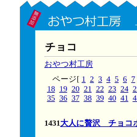
チョコ
おやつ村工房
ページ[
1
2
3
4
5
6
7
18
19
20
21
22
23
24
2
35
36
37
38
39
40
41
4
1431
大人に贅沢 チョコ