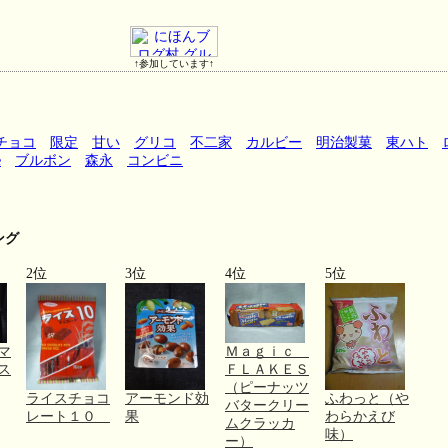
↑参加しています↑
チョコ
限定
甘い
グリコ
不二家
カルビー
明治製菓
東ハト
e
ブルボン
森永
コンビニ
ング
2位
3位
4位
5位
マ
Ｍａｇｉｃ
ス
ＦＬＡＫＥＳ
（ピーナッツ
ライスチョコ
アーモンド効
ふわっと（や
バタークリー
レート１０
果
わらかえび
ムクラッカ
味）
ー）