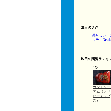
注目のタグ
美味しい
ッテ
Nestl
昨日の閲覧ランキ
1位
カントリー
アム（クリ
ピーチップ
ス）