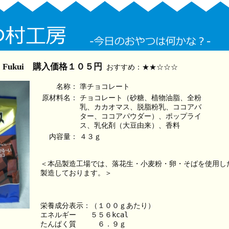
Fukui 購入価格１０５円
おすすめ：★★☆☆☆
名称：
準チョコレート
原材料名：
チョコレート（砂糖、植物油脂、全粉
乳、カカオマス、脱脂粉乳、ココアバ
ター、ココアパウダー）、ポップライ
ス、乳化剤（大豆由来）、香料
内容量：
４３ｇ
＜本品製造工場では、落花生・小麦粉・卵・そばを使用し
製造しております。＞
栄養成分表示：（１００ｇあたり）
エネルギー　　５５６kcal
たんぱく質　　　６．９ｇ