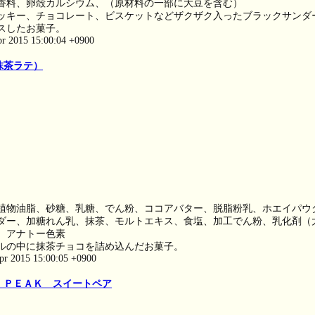
香料、卵殻カルシウム、（原材料の一部に大豆を含む）
ッキー、チョコレート、ビスケットなどザクザク入ったブラックサンダ
スしたお菓子。
pr 2015 15:00:04 +0900
抹茶ラテ）
植物油脂、砂糖、乳糖、でん粉、ココアバター、脱脂粉乳、ホエイパウ
ダー、加糖れん乳、抹茶、モルトエキス、食塩、加工でん粉、乳化剤（
、アナトー色素
ルの中に抹茶チョコを詰め込んだお菓子。
pr 2015 15:00:05 +0900
 ＰＥＡＫ スイートペア