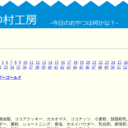
5
6
7
8
9
10
11
12
13
14
15
16
17
18
19
20
21
22
23
24
25
26
2
33
34
35
36
37
38
39
40
41
42
43
44
45
46
47
48
49
50
51
52
ダーゴールド
物油脂、ココアクッキー、カカオマス、ココナッツ、小麦粉、脱脂粉乳
ダー、澱粉、ショートニング、食塩、ホエイパウダー、乳化剤、膨張剤