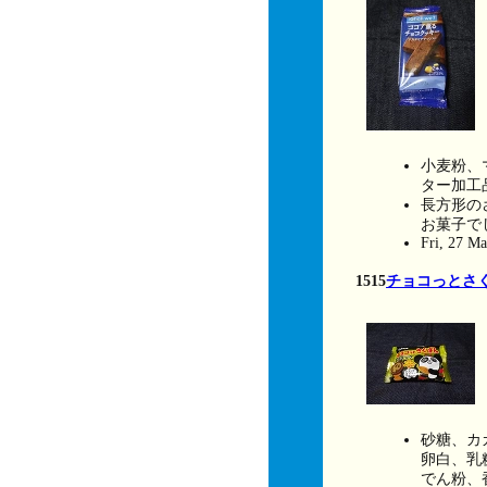
小麦粉、
ター加工
長方形の
お菓子で
Fri, 27 M
1515
チョコっとさ
砂糖、カ
卵白、乳
でん粉、