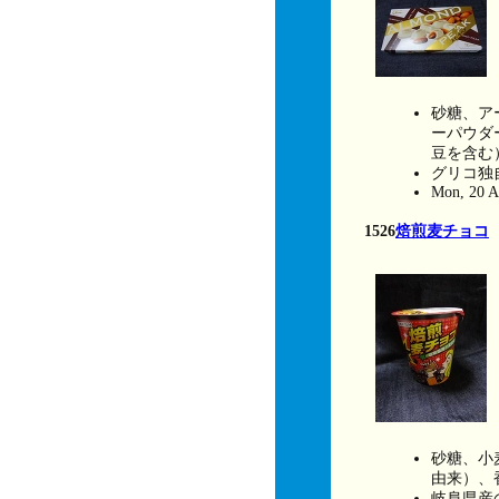
砂糖、ア
ーパウダ
豆を含む
グリコ独
Mon, 20 A
1526
焙煎麦チョコ
砂糖、小
由来）、
岐阜県産