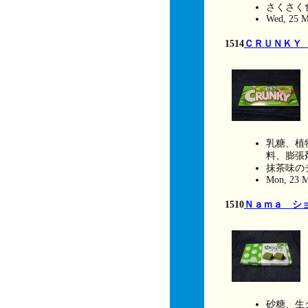
さくさく
Wed, 25 M
1514
ＣＲＵＮＫＹ
乳糖、植
料、膨張
抹茶味の
Mon, 23 M
1510
Ｎａｍａ シ
砂糖、生