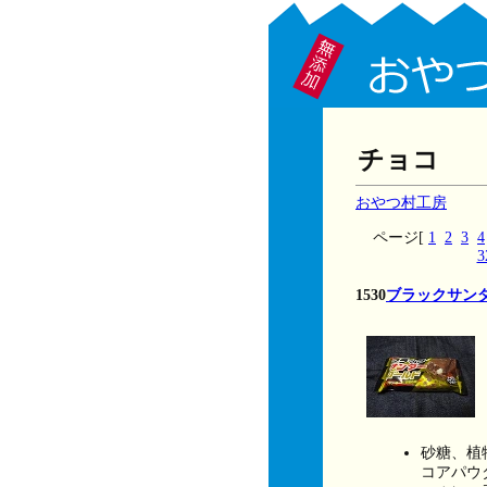
チョコ
おやつ村工房
ページ[
1
2
3
4
3
1530
ブラックサン
砂糖、植
コアパウ