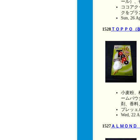
ール）、
ココアク
クをプラ
Sun, 26 A
1528
ＴＯＰＰＯ（
小麦粉、
ームパウ
剤、香料
プレッェ
Wed, 22 A
1527
ＡＬＭＯＮＤ