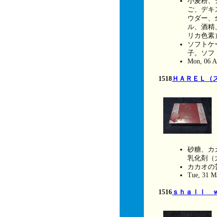
小麦粉、
ご、デキ
ウダー、
ル、酒精
リカ色素
ソフトケ
子。ソフ
Mon, 06 A
1518
ＨＡＲＥＬ（
砂糖、カ
乳化剤（
カカオの
Tue, 31 M
1516
ｓｈａｌｌ 