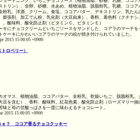
ショートニング、いちごチョコソース（植物油脂、砂糖、乳糖、ココア
ストリン）、全卵、砂糖、水あめ、植物油脂、脱脂粉乳、乳糖、ココア
全粉乳、洋酒、クリーム、食塩、ココアバター、デキストリン、乳たん
、膨張剤、加工でん粉、乳化剤（大豆由来）、香料、着色料（クチナシ
）、酸味料、酸化防止剤（ビタミンＣ、ビタミンＥ）
ーキにチョコクリームといちごソースをサンドした、コアラのマーチを
トケーキにかわいいコアラのマーチの絵が焼き付けられていました。
pr 2015 15:00:05 +0900
ストロベリー）
カオマス、植物油脂、ココアバター、全粉乳、乾燥いちご、脱脂粉乳、
大豆を含む）、香料、酸味料、紅花色素、酸化防止剤（ローズマリー抽
苦味と苺の甘酸っぱさを一度に味わえるチョコレート。
ar 2015 15:00:05 +0900
ｗｅ？ ココア香るチョコクッキー