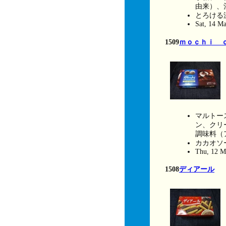
由来）、
とろける
Sat, 14 M
1509
ｍｏｃｈｉ 
マルトー
ン、クリ
調味料（
カカオソ
Thu, 12 M
1508
ディアール