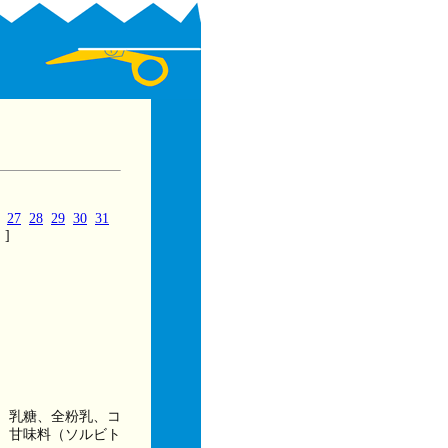
27
28
29
30
31
]
、乳糖、全粉乳、コ
、甘味料（ソルビト