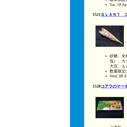
Sat, 18 A
1521
ＧＬＡＮＴ 
砂糖、全
塩）、カ
大豆、も
数量限定
Wed, 08 A
1520
コアラのマー