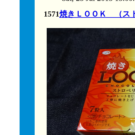
1571
焼きＬＯＯＫ （ス