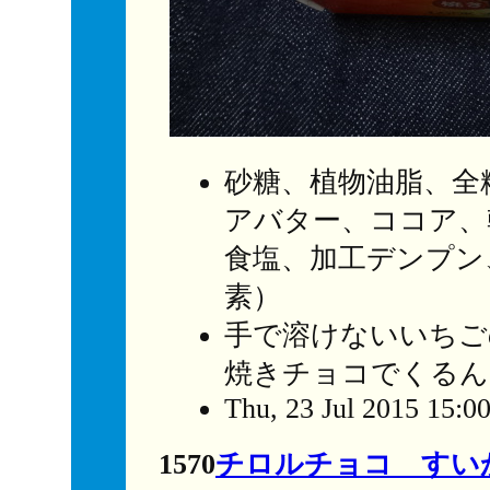
砂糖、植物油脂、全
アバター、ココア、
食塩、加工デンプン
素）
手で溶けないいちご
焼きチョコでくるん
Thu, 23 Jul 2015 15:0
1570
チロルチョコ すい