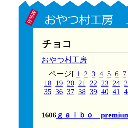
チョコ
おやつ村工房
ページ[
1
2
3
4
5
6
7
18
19
20
21
22
23
24
2
35
36
37
38
39
40
41
4
1606
ｇａｌｂｏ premi