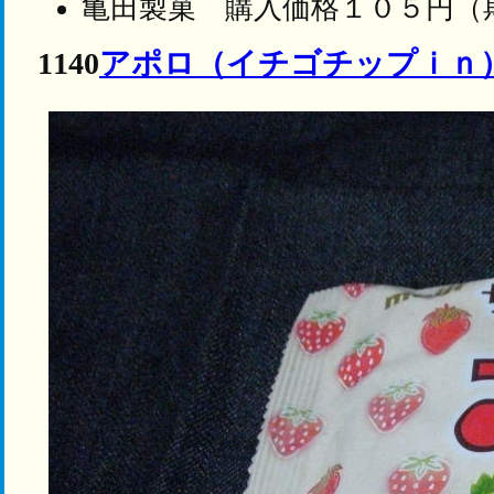
亀田製菓 購入価格１０５円（
1140
アポロ（イチゴチップｉｎ