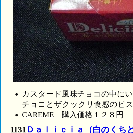
カスタード風味チョコの中に
チョコとザクックリ食感のビ
CAREME 購入価格１２８円
1131
Ｄａｌｉｃｉａ（白のくち