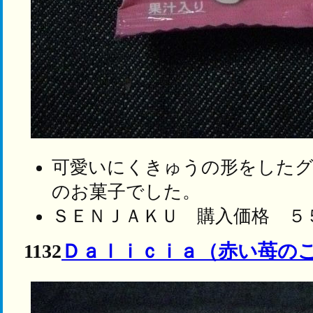
可愛いにくきゅうの形をした
のお菓子でした。
ＳＥＮＪＡＫＵ 購入価格 ５
1132
Ｄａｌｉｃｉａ（赤い苺の