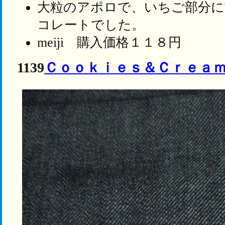
大粒のアポロで、いちご部分に
コレートでした。
meiji 購入価格１１８円
1139
Ｃｏｏｋｉｅｓ＆Ｃｒｅａ