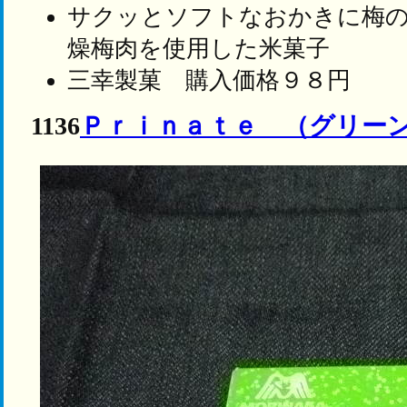
サクッとソフトなおかきに梅の
燥梅肉を使用した米菓子
三幸製菓 購入価格９８円
1136
Ｐｒｉｎａｔｅ （グリー