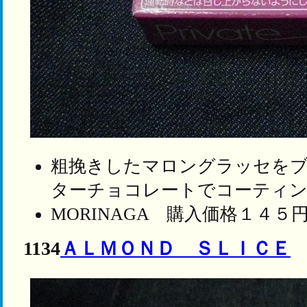
粗挽きしたマロングラッセを
ターチョコレートでコーティ
MORINAGA 購入価格１４５
1134
ＡＬＭＯＮＤ ＳＬＩＣＥ