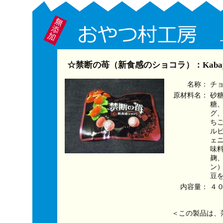
☆禁断の苺（新食感のショコラ）：Kaba
名称：
チ
原材料名：
砂
糖
グ
ち
ル
ェ
味
麹
ン
豆
内容量：
４
＜この製品は、