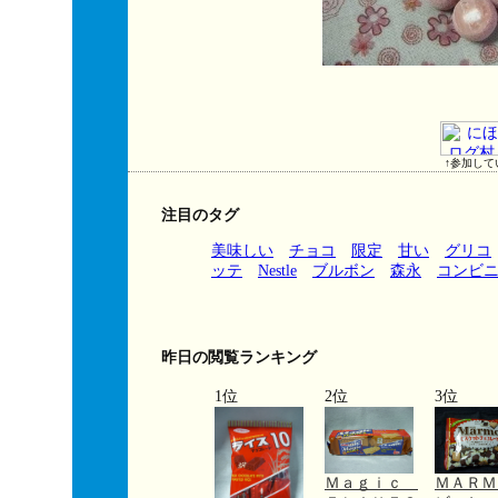
↑参加して
注目のタグ
美味しい
チョコ
限定
甘い
グリコ
ッテ
Nestle
ブルボン
森永
コンビ
昨日の閲覧ランキング
1位
2位
3位
Ｍａｇｉｃ
ＭＡＲ