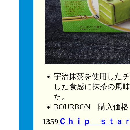
宇治抹茶を使用した
した食感に抹茶の風
た。
BOURBON 購入価
1359
Ｃｈｉｐ ｓｔａ