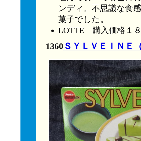
ンディ。不思議な食
菓子でした。
LOTTE 購入価格１
1360
ＳＹＬＶＥＩＮＥ