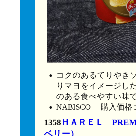
コクのあるてりやき
りマヨをイメージし
のある食べやすい味
NABISCO 購入価
1358
ＨＡＲＥＬ PREM
ベリー）