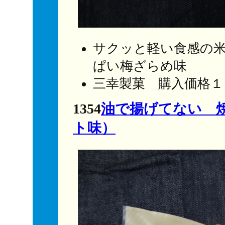
サクッと軽い食感の
ぱい梅ざらめ味
三幸製菓 購入価格１
1354
油で揚げてない 
ト味）