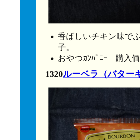
香ばしいチキン味で
子。
おやつｶﾝﾊﾟﾆｰ 購入
1320
ルーベラ（バター