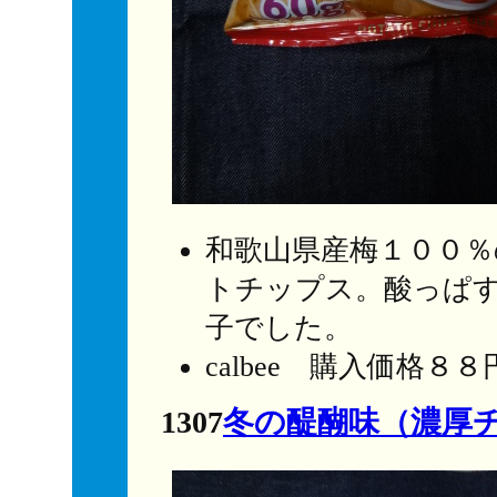
和歌山県産梅１００
トチップス。酸っぱ
子でした。
calbee 購入価格８８
1307
冬の醍醐味（濃厚