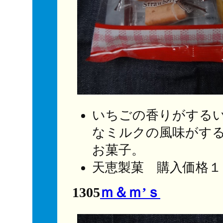
いちごの香りがする
なミルクの風味がす
お菓子。
天恵製菓 購入価格１
1305
ｍ＆ｍ’ｓ