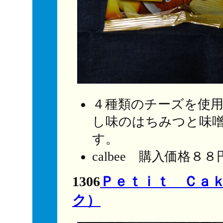
４種類のチーズを使
し味のはちみつと味
す。
calbee 購入価格８
1306
Ｐｅｔｉｔ Ｃａ
ク）