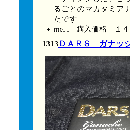
るごとのマカタミア
たです
meiji 購入価格 １
1313
ＤＡＲＳ ガナッ