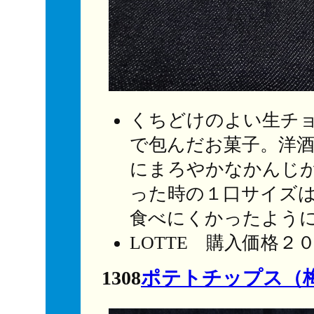
くちどけのよい生チ
で包んだお菓子。洋
にまろやかなかんじ
った時の１口サイズ
食べにくかったよう
LOTTE 購入価格２
1308
ポテトチップス（