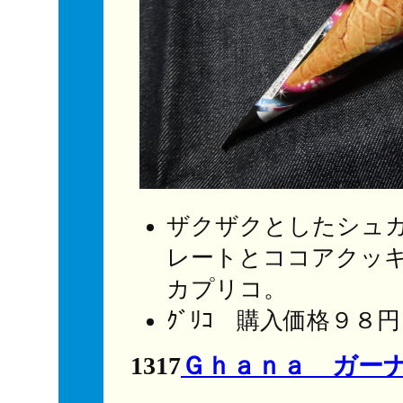
ザクザクとしたシュ
レートとココアクッ
カプリコ。
ｸﾞﾘｺ 購入価格９８
1317
Ｇｈａｎａ ガー