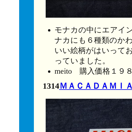
モナカの中にエアイ
ナカにも６種類のか
いい絵柄がはいって
っていました。
meito 購入価格１９
1314
ＭＡＣＡＤＡＭＩ