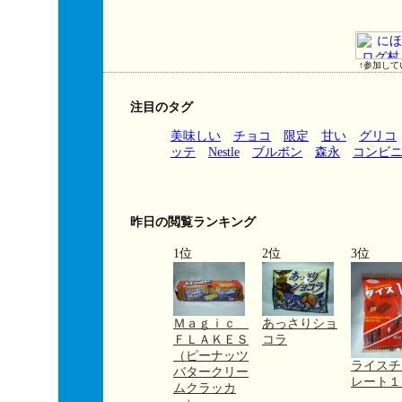
↑参加して
注目のタグ
美味しい
チョコ
限定
甘い
グリコ
ッテ
Nestle
ブルボン
森永
コンビ
昨日の閲覧ランキング
1位
2位
3位
Ｍａｇｉｃ
あっさりショ
ＦＬＡＫＥＳ
コラ
（ピーナッツ
ライスチ
バタークリー
レート
ムクラッカ