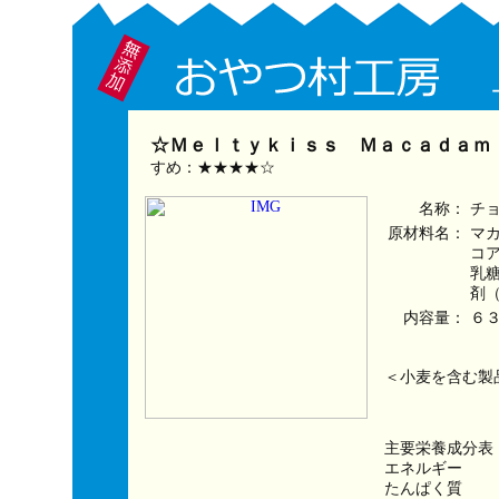
☆Ｍｅｌｔｙｋｉｓｓ Ｍａｃａｄａｍｉ
すめ：★★★★☆
名称：
チ
原材料名：
マ
コ
乳
剤
内容量：
６
＜小麦を含む製
主要栄養成分表
エネルギー　　　
たんぱく質　　