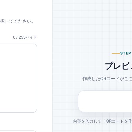
選択してください。
0 / 255バイト
STEP
プレビ
作成したQRコードがこ
内容を入力して「QRコードを