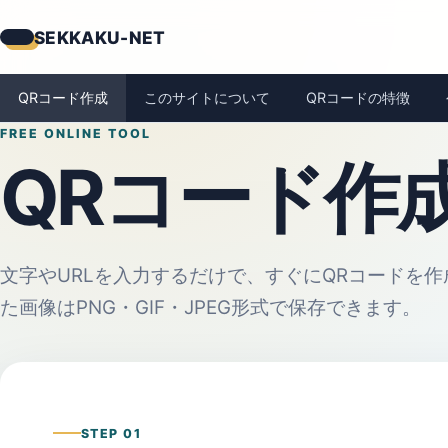
SEKKAKU-NET
QRコード作成
このサイトについて
QRコードの特徴
FREE ONLINE TOOL
QRコード作
文字やURLを入力するだけで、すぐにQRコードを
た画像はPNG・GIF・JPEG形式で保存できます。
STEP 01