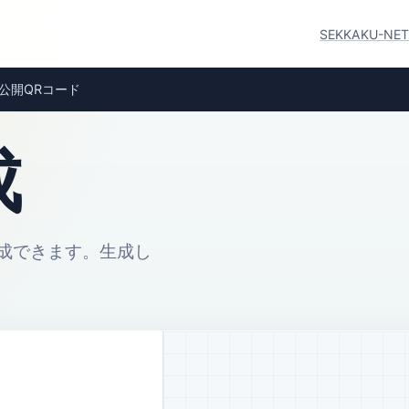
SEKKAKU-NET
公開QRコード
成
作成できます。生成し