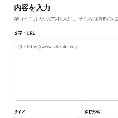
内容を入力
QRコードにしたい文字列を入力し、サイズと画像形式を
文字・URL
サイズ
保存形式