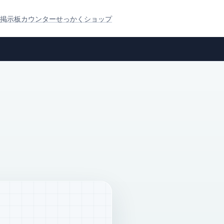
掲示板
カウンター
せっかくショップ