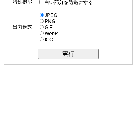
特殊機能
白い部分を透過にする
JPEG
PNG
出力形式
GIF
WebP
ICO