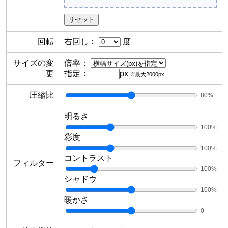
回転
右回し：
度
サイズの変
倍率：
更
指定：
px
※最大2000px
圧縮比
80
%
明るさ
100
%
彩度
100
%
コントラスト
フィルター
100
%
シャドウ
100
%
暖かさ
0