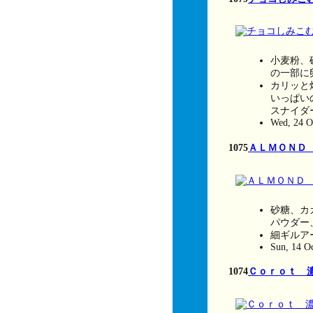
小麦粉、
の一部に
カリッと
いっぱい
スナイダ
Wed, 24 O
1075
ＡＬＭＯＮＤ
砂糖、カ
パウダー
細ギルア
Sun, 14 O
1074
Ｃｏｒｏｔ 