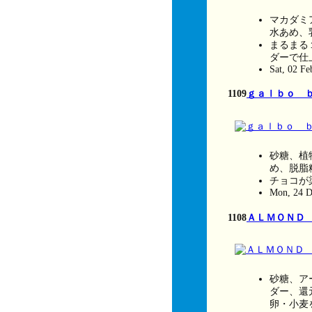
マカダミ
水あめ、
まるまる
ダーで仕
Sat, 02 F
1109
ｇａｌｂｏ 
砂糖、植
め、脱脂
チョコが
Mon, 24 D
1108
ＡＬＭＯＮＤ M
砂糖、ア
ダー、還
卵・小麦