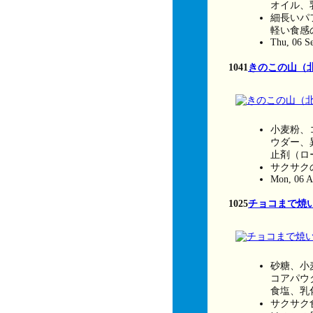
オイル、
細長いパ
軽い食感
Thu, 06 S
1041
きのこの山（
小麦粉、
ウダー、
止剤（ロ
サクサク
Mon, 06 A
1025
チョコまで焼
砂糖、小
コアパウ
食塩、乳
サクサク