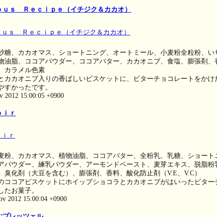
ｏｕｓ Ｒｅｃｉｐｅ（イチジク＆カカオ）
砂糖、カカオマス、ショートニング、オートミール、小麦粉全粒粉、い
物油脂、ココアパウダー、ココアバター、カカオニブ、食塩、膨張剤、
、カラメル色素
とカカオニブ入りの香ばしいビスケットに、ビターチョコレートをかけ
やすかったです。
ov 2012 15:00:05 +0900
ｏｉｒ
麦粉、カカオマス、植物油脂、ココアバター、全粉乳、乳糖、ショート
アパウダー、練乳パウダー、アーモンドペースト、麦芽エキス、脱脂粉
、臭化剤（大豆を含む）、膨張剤、香料、酸化防止剤（V.E、V.C）
のココアビスケットにホイップショコラとカカオニブがはいったビター
したお菓子。
ov 2012 15:00:04 +0900
むプレッツェル