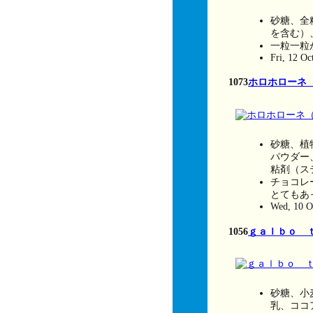
砂糖、全
を含む）
一粒一粒
Fri, 12 Oc
1073
ホロホローネ
砂糖、植
パウダー
粘剤（ス
チョコレ
とてもあ
Wed, 10 O
1056
ｇａｌｂｏ 
砂糖、小
乳、ココ