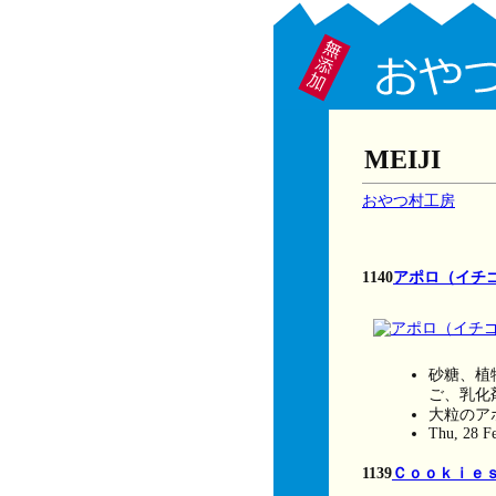
MEIJI
おやつ村工房
1140
アポロ（イチ
砂糖、植
ご、乳化
大粒のア
Thu, 28 F
1139
Ｃｏｏｋｉｅ