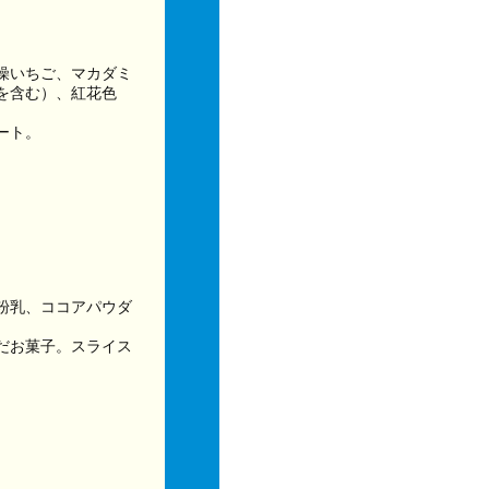
燥いちご、マカダミ
を含む）、紅花色
ート。
粉乳、ココアパウダ
だお菓子。スライス