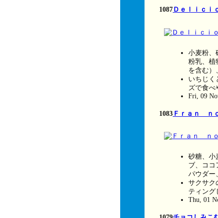
1087
Ｄｅｌｉｃｉ
小麦粉、
粉乳、植
を含む）
いちじく
ズで食べ
Fri, 09 N
1083
Ｆｒａｎ ｎ
砂糖、小
ブ、ココ
パウダー
サクサク
ティング
Thu, 01 N
1079
チョコしみこ