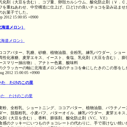
乳化剤（大豆を含む）、コプ量、卵殻カルシウム、酸化防止剤（Ｖ．Ｃ
フを重ねあわせ、中空構造に仕上げ、口どけの良いチョコを染み込ませ
のお菓子でした。
ep 2012 15:00:05 +0900
北海道メロン）
ココアバター、乳糖、砂糖、植物油脂、全粉乳、練乳パウダー、ショー
異性化液糖、麦芽エキス、イースト、食塩、乳化剤（大豆を含む）、膨
ースマリー抽出物）、アナトー色素、酸味料
のクラッカーの軸に北海道メロン味のチョコを傘にしたきのこの形をし
ug 2012 15:00:05 +0900
いた たけのこの里
麦粉、全粉乳、ショートニング、ココアバター、植物油脂、パラチノー
ダー、脱脂粉乳、小麦パフ、バターオイル、練乳パウダー、麦芽エキス
化剤（大豆を含む）、香料、膨張剤、酸化防止剤（V.C、V.E）
食感のクッキーにいつものチョコレートの代わりに、手で溶けない焼い