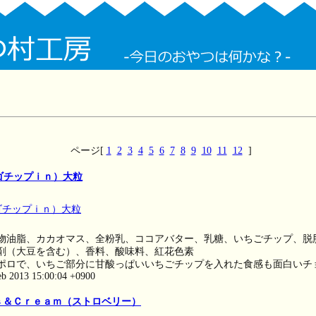
ページ[
1
2
3
4
5
6
7
8
9
10
11
12
]
ゴチップｉｎ）大粒
物油脂、カカオマス、全粉乳、ココアバター、乳糖、いちごチップ、脱
剤（大豆を含む）、香料、酸味料、紅花色素
ポロで、いちご部分に甘酸っぱいいちごチップを入れた食感も面白いチ
eb 2013 15:00:04 +0900
ｓ＆Ｃｒｅａｍ（ストロベリー）