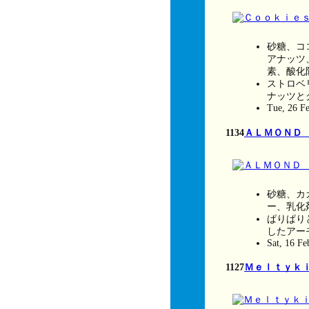
砂糖、コ
アナッツ
素、酸化
ストロベ
ナッツと
Tue, 26 F
1134
ＡＬＭＯＮＤ
砂糖、カ
ー、乳化
ぱりぱり
したアー
Sat, 16 F
1127
Ｍｅｌｔｙｋ