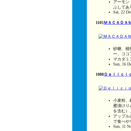
アーモン
ぶしてあ
Sat, 22 D
1105
ＭＡＣＡＤＡＭＩ
砂糖、植
ー、ココ
マカダミ
Sun, 16 D
1088
Ｄｅｌｉｃｉ
小麦粉、
蜜漬けり
を含む）
アップル
で食べや
Sun, 11 N