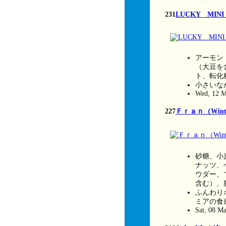
231
LUCKY MIN
アーモン
（大豆を
ト、転化
小さいな
Wed, 12 M
227
Ｆｒａｎ（Winter
砂糖、小
ナッツ、
ウダー、
含む）、
ふんわり
ミアの食
Sat, 08 M