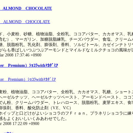
I ALMOND CHOCOLATE
ド、小麦粉、砂糖、植物油脂、全粉乳、ココアバター、カカオマス、乳
含む）、マーガリン、加糖脱脂練乳、チーズパウダー、食塩、クリーム
糖、脱脂粉乳、乳化剤、膨張剤、香料、ソルビトール、カゼインナトリ
がらも香ばしいつぶつぶアーモンドとマイルドなミルクチョコの風味が
ar 2008 17:37:46 +0900
 Premium）ｼｮｺﾗwithﾏｶﾀﾞﾐｱ
麦粉、植物油脂、ココアバター、全粉乳、カカオマス、乳糖、ショート
ヘーゼルナッツ、ヘーゼルナッツペースト、アーモンドペースト、ココ
でん粉、クリームパウダー、トレハロース、脱脂粉乳、麦芽エキス、食
膨張剤、香料、酸化防止剤（V.E、V.C）
ホイップと口どけがよいショコラのフＦｒａｎ。プラネリショコラに練
感もよくおいしいくみあわせでした。
ar 2008 17:22:09 +0900