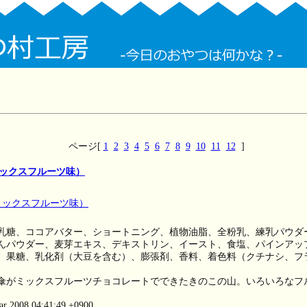
ページ[
1
2
3
4
5
6
7
8
9
10
11
12
]
ックスフルーツ味）
乳糖、ココアバター、ショートニング、植物油脂、全粉乳、練乳パウダ
んパウダー、麦芽エキス、デキストリン、イースト、食塩、パインアッ
、果糖、乳化剤（大豆を含む）、膨張剤、香料、着色料（クチナシ、フ
傘がミックスフルーツチョコレートでできたきのこの山。いろいろなフ
ar 2008 04:41:49 +0900