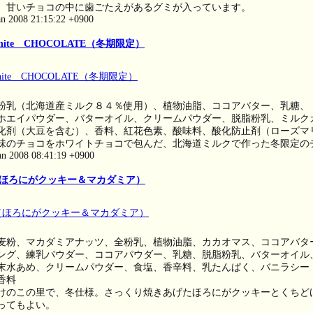
 甘いチョコの中に歯ごたえがあるグミが入っています。
an 2008 21:15:22 +0900
 White CHOCOLATE（冬期限定）
粉乳（北海道産ミルク８４％使用）、植物油脂、ココアバター、乳糖、
ホエイパウダー、バターオイル、クリームパウダー、脱脂粉乳、ミルク
化剤（大豆を含む）、香料、紅花色素、酸味料、酸化防止剤（ローズマ
味のチョコをホワイトチョコで包んだ、北海道ミルクで作った冬限定の
an 2008 08:41:19 +0900
ほろにがクッキー＆マカダミア）
麦粉、マカダミアナッツ、全粉乳、植物油脂、カカオマス、ココアバタ
ング、練乳パウダー、ココアパウダー、乳糖、脱脂粉乳、バターオイル
末水あめ、クリームパウダー、食塩、香辛料、乳たんぱく、バニラシー
香料
けのこの里で、冬仕様。さっくり焼きあげたほろにがクッキーとくちど
ってもよい。