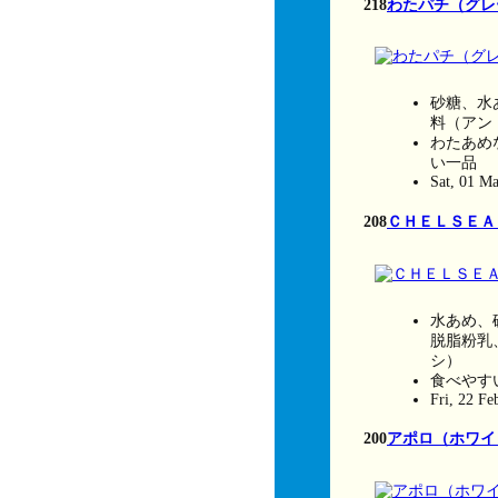
218
わたパチ（グレ
砂糖、水
料（アン
わたあめ
い一品
Sat, 01 M
208
ＣＨＥＬＳＥＡ
水あめ、
脱脂粉乳
シ）
食べやす
Fri, 22 F
200
アポロ（ホワイ