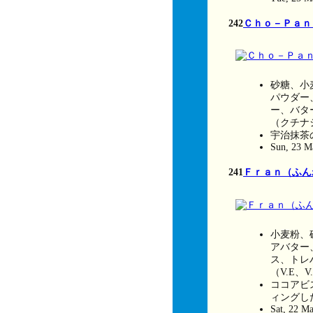
242
Ｃｈｏ－Ｐａｎ
砂糖、小
パウダー
ー、バタ
（クチナ
宇治抹茶
Sun, 23 M
241
Ｆｒａｎ（ふんわりﾎ
小麦粉、
アバター
ス、トレ
（V.E、V
ココアビ
ィングし
Sat, 22 M