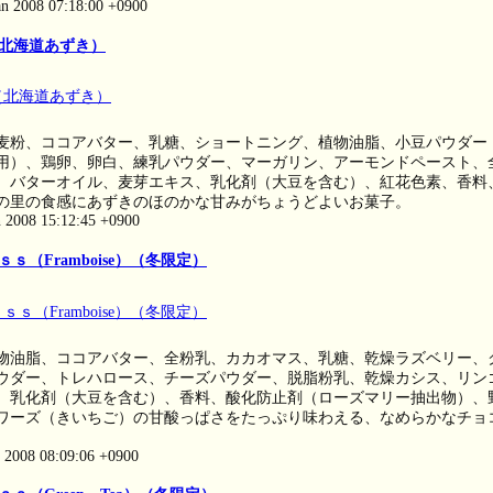
an 2008 07:18:00 +0900
北海道あずき）
麦粉、ココアバター、乳糖、ショートニング、植物油脂、小豆パウダー
用）、鶏卵、卵白、練乳パウダー、マーガリン、アーモンドペースト、
、バターオイル、麦芽エキス、乳化剤（大豆を含む）、紅花色素、香料
の里の食感にあずきのほのかな甘みがちょうどよいお菓子。
n 2008 15:12:45 +0900
ｓ（Framboise）（冬限定）
物油脂、ココアバター、全粉乳、カカオマス、乳糖、乾燥ラズベリー、
ウダー、トレハロース、チーズパウダー、脱脂粉乳、乾燥カシス、リン
、乳化剤（大豆を含む）、香料、酸化防止剤（ローズマリー抽出物）、
ワーズ（きいちご）の甘酸っぱさをたっぷり味わえる、なめらかなチョ
n 2008 08:09:06 +0900