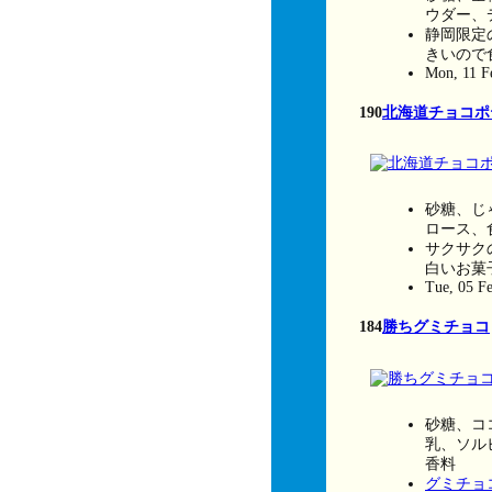
ウダー、
静岡限定
きいので
Mon, 11 F
190
北海道チョコポ
砂糖、じ
ロース、
サクサク
白いお菓
Tue, 05 F
184
勝ちグミチョコ
砂糖、コ
乳、ソル
香料
グミチョ