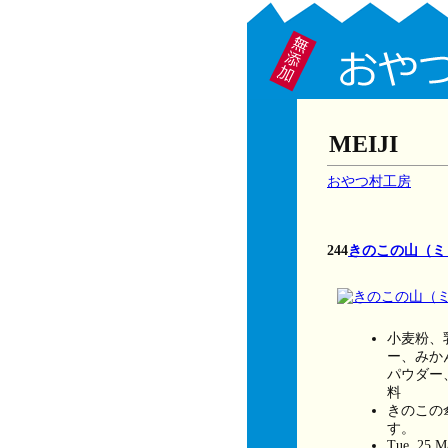
MEIJI
おやつ村工房
244
きのこの山（ミ
小麦粉、
ー、みか
パウダー
料
きのこの
す。
Tue, 25 M