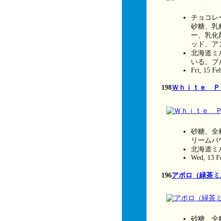
チョコレ
砂糖、乳
ー、乳化
ッド、ア
北海道ミ
いる。ブ
Fri, 15 F
198
Ｗｈｉｔｅ Ｐ
砂糖、全
リームパ
北海道ミ
Wed, 13 F
196
アポロ（緑茶ミ
砂糖、全