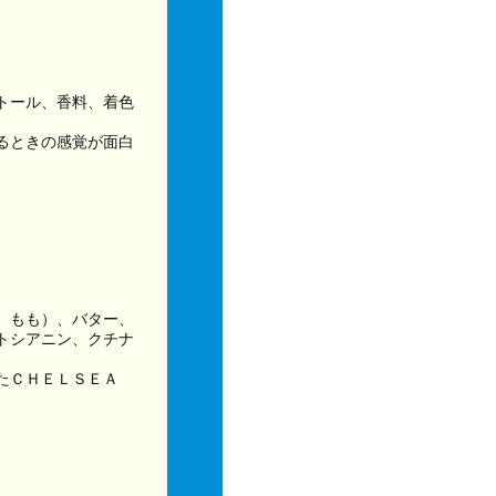
トール、香料、着色
るときの感覚が面白
、もも）、バター、
トシアニン、クチナ
たＣＨＥＬＳＥＡ