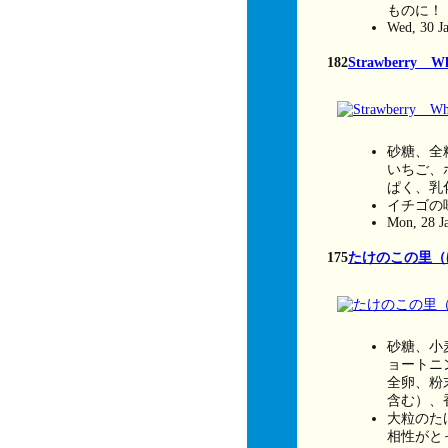
ものに！
Wed, 30 J
182
Strawberry
砂糖、全
いちご、
ぱく、乳
イチゴの
Mon, 28 J
175
たけのこの里（
砂糖、小
ョートニ
全卵、粉
含む）、
大粒のた
相性がと