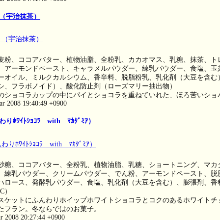
（宇治抹茶）
麦粉、ココアバター、植物油脂、全粉乳、カカオマス、乳糖、抹茶、ト
、アーモンドペースト、キャラメルパウダー、練乳パウダー、食塩、玉
ーオイル、ミルクカルシウム、香辛料、脱脂粉乳、乳化剤（大豆を含む
シ、フラボノイド）、酸化防止剤（ローズマリー抽出物）
のショコラカップの中にパイとショコラを重ねていれた、ほろ苦いショ
ar 2008 19:40:49 +0900
ﾜｲﾄｼｮｺﾗ with ﾏｶﾀﾞﾐｱ）
砂糖、ココアバター、全粉乳、植物油脂、乳糖、ショートニング、マカ
、練乳パウダー、クリームパウダー、でん粉、アーモンドペースト、脱
ハロース、発酵乳パウダー、食塩、乳化剤（大豆を含む）、膨張剤、香
.C）
スケットにふんわりホイップホワイトショコラとコクのあるホワイトチ
たフラン。冬ならではのお菓子。
ar 2008 20:27:44 +0900