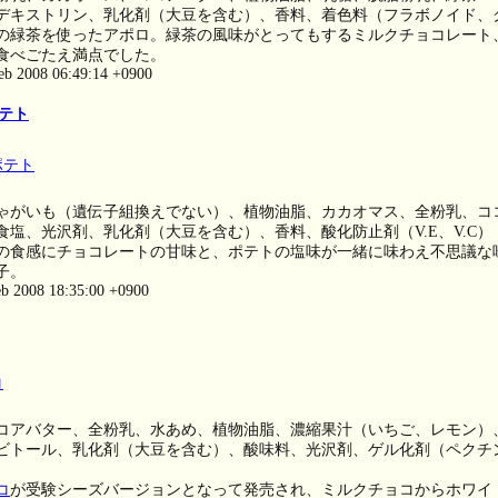
デキストリン、乳化剤（大豆を含む）、香料、着色料（フラボノイド、
の緑茶を使ったアポロ。緑茶の風味がとってもするミルクチョコレート
食べごたえ満点でした。
eb 2008 06:49:14 +0900
テト
ゃがいも（遺伝子組換えでない）、植物油脂、カカオマス、全粉乳、コ
食塩、光沢剤、乳化剤（大豆を含む）、香料、酸化防止剤（V.E、V.C）
の食感にチョコレートの甘味と、ポテトの塩味が一緒に味わえ不思議な
子。
eb 2008 18:35:00 +0900
コアバター、全粉乳、水あめ、植物油脂、濃縮果汁（いちご、レモン）
ビトール、乳化剤（大豆を含む）、酸味料、光沢剤、ゲル化剤（ペクチ
コ
が受験シーズバージョンとなって発売され、ミルクチョコからホワイ