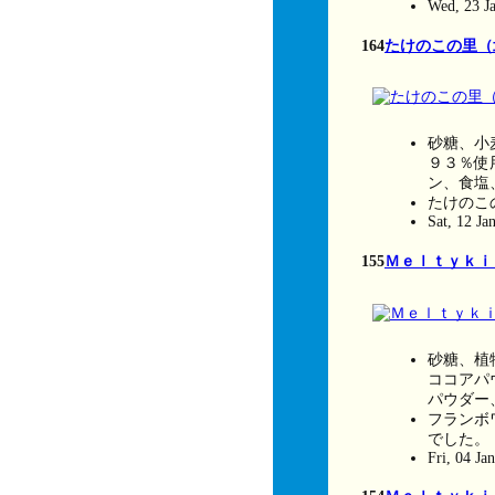
Wed, 23 J
164
たけのこの里（
砂糖、小
９３％使
ン、食塩
たけのこ
Sat, 12 Ja
155
Ｍｅｌｔｙｋｉｓ
砂糖、植
ココアパ
パウダー
フランボ
でした。
Fri, 04 Ja