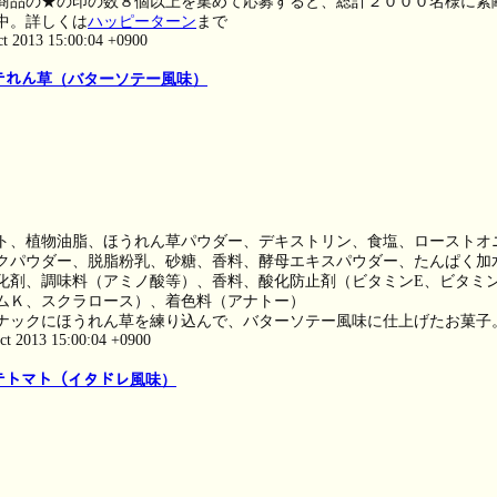
商品の★の印の数８個以上を集めて応募すると、総計２０００名様に素
中。詳しくは
ハッピーターン
まで
ct 2013 15:00:04 +0900
ﾞ ポテれん草（バターソテー風味）
ト、植物油脂、ほうれん草パウダー、デキストリン、食塩、ローストオ
クパウダー、脱脂粉乳、砂糖、香料、酵母エキスパウダー、たんぱく加
化剤、調味料（アミノ酸等）、香料、酸化防止剤（ビタミンE、ビタミ
ムＫ、スクラロース）、着色料（アナトー）
ナックにほうれん草を練り込んで、バターソテー風味に仕上げたお菓子
ct 2013 15:00:04 +0900
 ポテトマト（イタドレ風味）