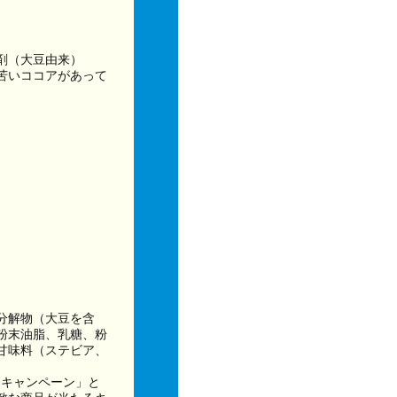
剤（大豆由来）
苦いココアがあって
分解物（大豆を含
粉末油脂、乳糖、粉
甘味料（ステビア、
U！キャンペーン」と