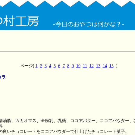
ページ[
1
2
3
4
5
6
7
8
9
10
11
12
13
14
15
]
コラ
物油脂、カカオマス、全粉乳、乳糖、ココアバター、ココアパウダー、
料
の良いチョコレートをココアパウダーで仕上げたチョコレート菓子。