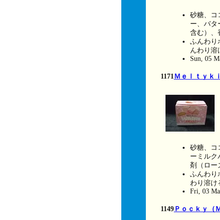
砂糖、コ
ー、バタ
含む）、香
ふんわり
んわり溶
Sun, 05 M
1171
Ｍｅｌｔｙｋ
砂糖、コ
ーミルク
剤（ローズ
ふんわり
わり溶け
Fri, 03 M
1149
Ｐｏｃｋｙ（