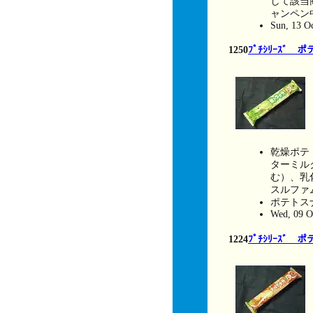
して該当
ャンペン
Sun, 13 O
1250
ﾌﾟﾁｼﾘｰｽ
乾燥ポテ
ターミル
む）、乳
スルファ
ポテトス
Wed, 09 O
1224
ﾌﾟﾁｼﾘｰｽﾞ