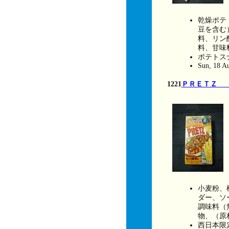
乾燥ポテ
豆を含む
料、リン
料、甘味
ポテトス
Sun, 18 A
1221
ＰＲＥＴＺ 
小麦粉、
ダー、ソ
調味料（
物、（原
西日本限