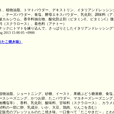
ト、植物油脂、トマトパウダー、デキストリン、イタリアンドレッシン
）、チーズパウダー、食塩、酵母エキスパウダー、乳化剤、調味料（ア
酸カルシウム、香辛料抽出物、酸化防止剤（ビタミンE、ビタミンC）
料（スクラロース）、着色料（アナトー）
ナックにトマトを練り込んで、さっぱりとしたイタリアンドレッシング
ug 2013 15:00:05 +0900
（たこ焼き味）
植物油脂、ショートニング、砂糖、イースト、果糖ぶどう糖液糖、食塩
ースシーズニング、かつお節、たこパウダー、マヨネーズシーズニング
無機塩等）、香料、乳化剤、酸味料、甘味料（スクラロース）、カラメ
材料の一部に卵、乳成分、いか、大豆、鶏肉、りんごを含む）
定販売のプレッツェルのたこ焼き味。一口食べて「たこやきだ～」とわ