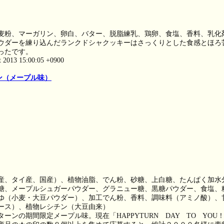
麦粉、マーガリン、卵白、バター、脱脂練乳、鶏卵、食塩、香料、乳化
ウダーを練り込んだランクドシャクッキーはさっくりとした食感とほろ
ったです。
t 2013 15:00:05 +0900
ン（メープル味）
産、タイ産、国産）、植物油脂、でん粉、砂糖、上白糖、たんぱく加水
糖、メープルシュガーパウダー、グラニュー糖、黒糖パウダー、食塩、
ゆ（小麦・大豆パウダー）、加工でん粉、香料、調味料（アミノ酸）、
ース）、植物レシチン（大豆由来）
ターンの期間限定メープル味。現在「HAPPYTURN DAY TO YO