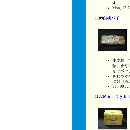
す。
Mon, 12 A
1189
白桃パイ
小麦粉、
糖、麦芽
キャベツ
さわやか
に分ける
Sat, 08 Ju
1172
Ｍｅｌｔｙｋ