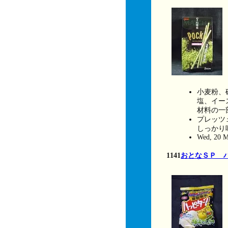
小麦粉、
塩、イー
材料の一
プレッツ
しっかり
Wed, 20 M
1141
おとなＳＰ 