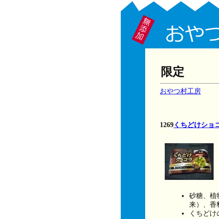
限定
おやつ村工房
1269
くちどけショ
砂糖、植
来）、香
くちどけ