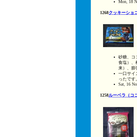
Mon, 18 N
1268
クッキーショ
砂糖、コ
食塩）、
来）、膨
一口サイ
ったです
Sat, 16 N
1258
ルーベラ（コ