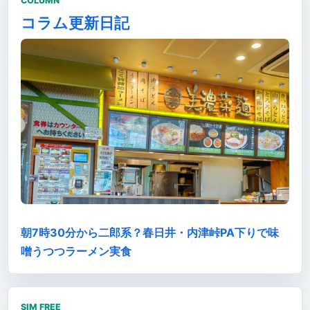
COLUMN
コラム更新日記
朝7時30分から二郎系？春日井・内津峠PA下りで味
噌うつつラーメン実食
SIM FREE