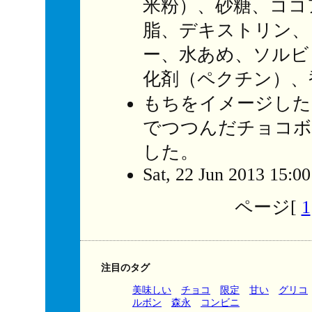
米粉）、砂糖、ココ
脂、デキストリン、
ー、水あめ、ソルビ
化剤（ペクチン）、
もちをイメージした
でつつんだチョコボ
した。
Sat, 22 Jun 2013 15:0
ページ[
1
注目のタグ
美味しい
チョコ
限定
甘い
グリコ
ルボン
森永
コンビニ