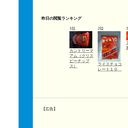
昨日の閲覧ランキング
1位
2位
カントリーマ
アム（クリス
ピーチップ
ライスチョコ
ス）
レート１０
【広告】