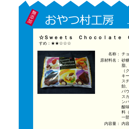
☆Ｓｗｅｅｔｓ Ｃｈｏｃｏｌａｔｅ Ｃ
すめ：★★☆☆☆
名称：
チ
原材料名：
砂
脂
（
キ
ス
飴
パ
ス
ン
酸
料
一
内容量：
内