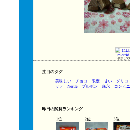
↑参加して
注目のタグ
美味しい
チョコ
限定
甘い
グリコ
ッテ
Nestle
ブルボン
森永
コンビ
昨日の閲覧ランキング
1位
2位
3位