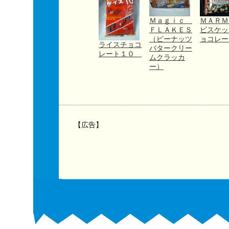
Ｍａｇｉｃ
ＭＡＲ
ＦＬＡＫＥＳ
ビスケッ
（ピーナッツ
ョコレー
ライスチョコ
バタークリー
レート１０
ムクラッカ
ー）
【広告】