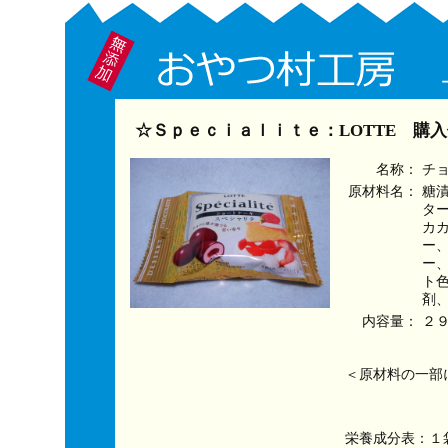
☆Ｓｐｅｃｉａｌｉｔｅ：LOTTE 購
名称：
チ
原材料名：
糖
タ
カ
ー
ー
ト
剤
内容量：
２
＜原材料の一部
栄養成分表：１