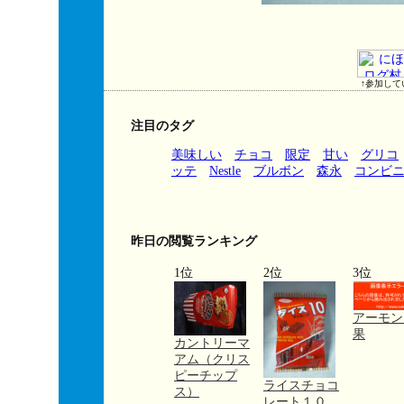
↑参加して
注目のタグ
美味しい
チョコ
限定
甘い
グリコ
ッテ
Nestle
ブルボン
森永
コンビ
昨日の閲覧ランキング
1位
2位
3位
アーモン
果
カントリーマ
アム（クリス
ピーチップ
ライスチョコ
ス）
レート１０