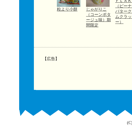
ＦＬＡＫ
（ピーナ
粒より小餅
じゃがりこ
バターク
（コーンポタ
ムクラッ
ージュ味）期
ー）
間限定
【広告】
(C