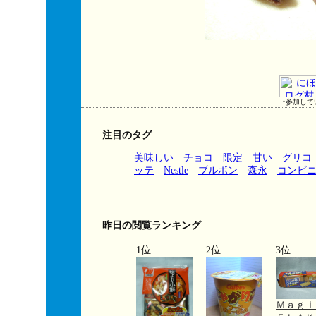
↑参加して
注目のタグ
美味しい
チョコ
限定
甘い
グリコ
ッテ
Nestle
ブルボン
森永
コンビ
昨日の閲覧ランキング
1位
2位
3位
Ｍａｇ