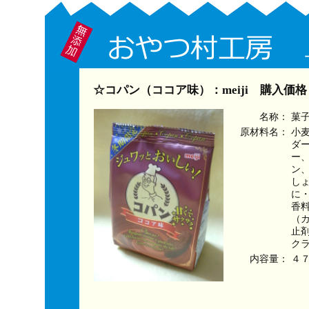
☆コパン（ココア味）：meiji 購入価
名称：
菓
原材料名：
小
ダ
ー
ン
し
に
香
（
止剤
ク
内容量：
４