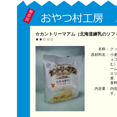
☆カントリーマアム（北海道練乳のソフト
★★☆☆☆
名称：
ク
原材料名：
小
ョ
む
ー
エ
黄
香
内容量：
内
す