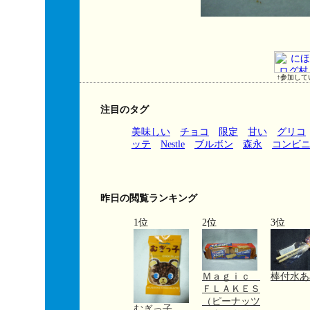
↑参加して
注目のタグ
美味しい
チョコ
限定
甘い
グリコ
ッテ
Nestle
ブルボン
森永
コンビ
昨日の閲覧ランキング
1位
2位
3位
Ｍａｇｉｃ
棒付水あ
ＦＬＡＫＥＳ
（ピーナッツ
むぎっ子