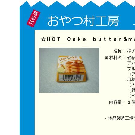
☆ＨＯＴ Ｃａｋｅ ｂｕｔｔｅｒ＆ｍａ
名称：
準
原材料名：
砂
ア
プ
コ
加
（
（
（
内容量：
１
＜本品製造工場