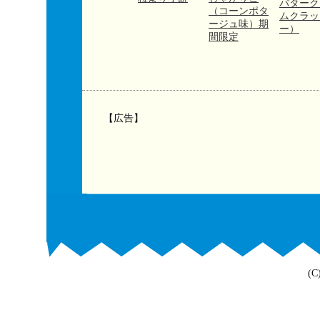
バターク
（コーンポタ
ムクラッ
ージュ味）期
ー）
間限定
【広告】
(C