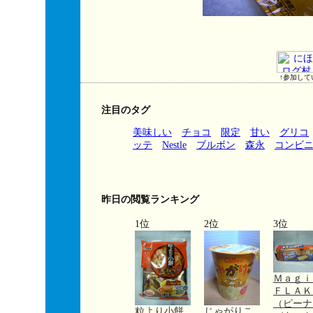
↑参加して
注目のタグ
美味しい
チョコ
限定
甘い
グリコ
ッテ
Nestle
ブルボン
森永
コンビ
昨日の閲覧ランキング
1位
2位
3位
Ｍａｇ
ＦＬＡＫ
（ピーナ
粒より小餅
じゃがりこ