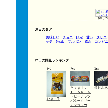
↑参加して
注目のタグ
美味しい
チョコ
限定
甘い
グリコ
ッテ
Nestle
ブルボン
森永
コンビ
昨日の閲覧ランキング
1位
2位
3位
Ｍａｇｉｃ
棒付水あ
ＦＬＡＫＥＳ
（ピーナッツ
むぎっ子
バタークリー
ムクラッカ