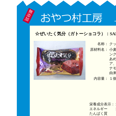
☆ぜいたく気分（ガトーショコラ）：SAN
名称：
ク
原材料名：
小
ン
あ
ア
ナ
由
内容量：
１
栄養成分表示：
エネルギー　　１
たんぱく質　　