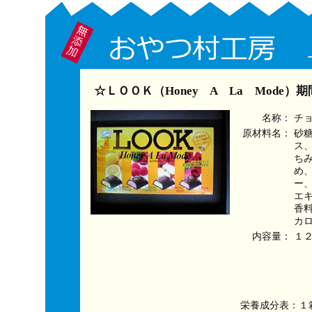
☆ＬＯＯＫ（Honey A La Mode）
名称：
チ
原材料名：
砂
ス
ち
め
ー
エ
香
カ
内容量：
１
栄養成分表：１