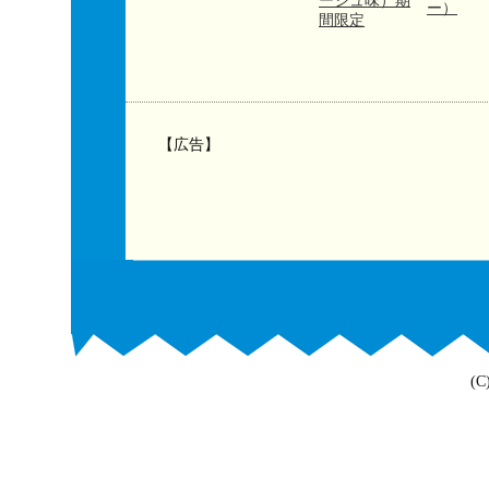
ージュ味）期
ー）
間限定
【広告】
(C