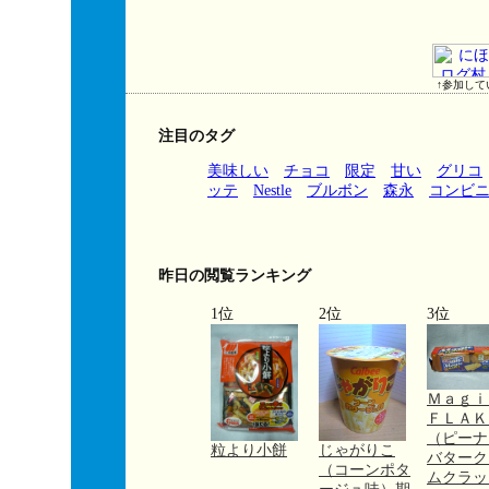
↑参加して
注目のタグ
美味しい
チョコ
限定
甘い
グリコ
ッテ
Nestle
ブルボン
森永
コンビ
昨日の閲覧ランキング
1位
2位
3位
Ｍａｇ
ＦＬＡＫ
（ピーナ
粒より小餅
じゃがりこ
バターク
（コーンポタ
ムクラッ