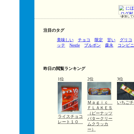
↑参加して
注目のタグ
美味しい
チョコ
限定
甘い
グリコ
ッテ
Nestle
ブルボン
森永
コンビ
昨日の閲覧ランキング
1位
2位
3位
Ｍａｇｉｃ
いちごチ
ＦＬＡＫＥＳ
（ピーナッツ
ライスチョコ
バタークリー
レート１０
ムクラッカ
ー）