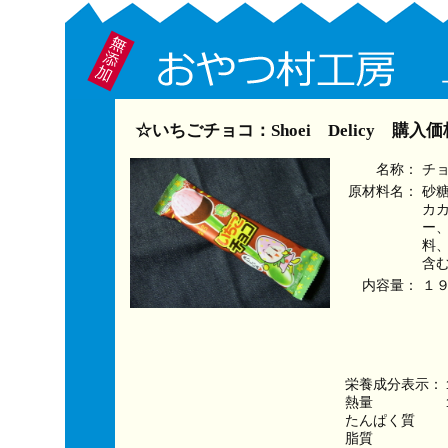
☆いちごチョコ：Shoei Delicy 購入
名称：
チ
原材料名：
砂
カ
ー
料
含
内容量：
１
栄養成分表示：
熱量　　　　　１
たんぱく質　　
脂質　　　　　