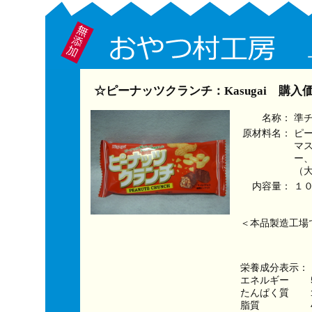
☆ピーナッツクランチ：Kasugai 購入
名称：
準
原材料名：
ピ
マ
ー
（
内容量：
１
＜本品製造工場
栄養成分表示：
エネルギー　　５
たんぱく質　　
脂質　　　　　