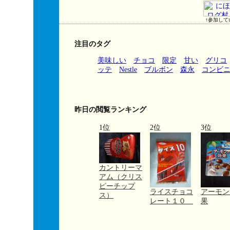
↑参加して
注目のタグ
美味しい
チョコ
限定
甘い
グリコ
ッテ
Nestle
ブルボン
森永
コンビ
昨日の閲覧ランキング
1位
2位
3位
カントリーマ
アム（クリス
ピーチップ
ライスチョコ
アーモン
ス）
レート１０
果