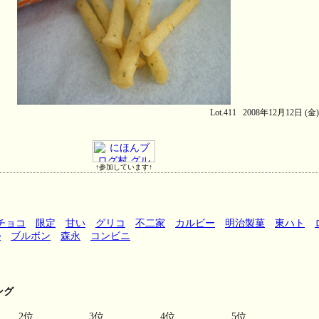
Lot.411 2008年12月12日 (金
↑参加しています↑
チョコ
限定
甘い
グリコ
不二家
カルビー
明治製菓
東ハト
e
ブルボン
森永
コンビニ
ング
2位
3位
4位
5位