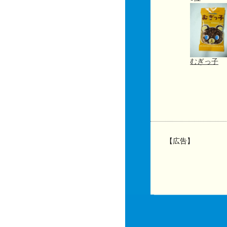
むぎっ子
【広告】