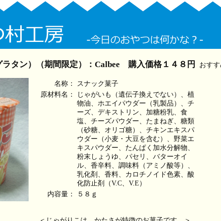
ラタン）（期間限定）：Calbee 購入価格１４８円
おすす
名称：
スナック菓子
原材料名：
じゃがいも（遺伝子換えでない）、植
物油、ホエイパウダー（乳製品）、チ
ーズ、デキストリン、加糖粉乳、食
塩、チーズパウダー、たまねぎ、糖類
（砂糖、オリゴ糖）、チキンエキスパ
ウダー（小麦・大豆を含む）、野菜エ
キスパウダー、たんぱく加水分解物、
粉末しょうゆ、パセリ、バターオイ
ル、香辛料、調味料（アミノ酸等）、
乳化剤、香料、カロチノイド色素、酸
化防止剤（V.C、V.E）
内容量：
５８ｇ
＜じゃがりこは、かたさが特徴のお菓子です。＞