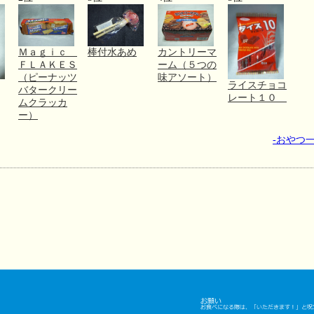
Ｍａｇｉｃ
棒付水あめ
カントリーマ
ＦＬＡＫＥＳ
ーム（５つの
（ピーナッツ
味アソート）
ライスチョコ
バタークリー
レート１０
ムクラッカ
ー）
-おやつ一