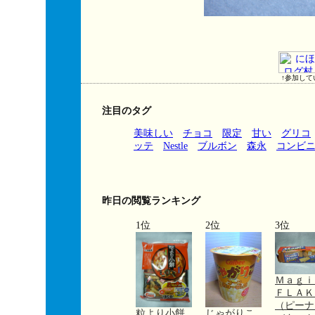
↑参加して
注目のタグ
美味しい
チョコ
限定
甘い
グリコ
ッテ
Nestle
ブルボン
森永
コンビ
昨日の閲覧ランキング
1位
2位
3位
Ｍａｇ
ＦＬＡＫ
（ピーナ
粒より小餅
じゃがりこ