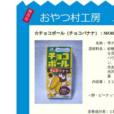
☆チョコボール（チョコバナナ）：MOR
名称：
準
原材料名：
砂
を
パ
ン
水
光
素
内容量：
２
＜卵・ピーナッ
栄養成分表：１