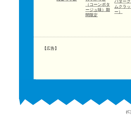
バターク
（コーンポタ
ムクラッ
ージュ味）期
ー）
間限定
【広告】
(C