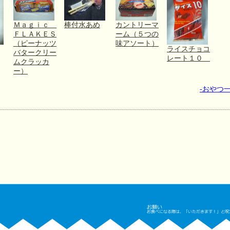
Ｍａｇｉｃ
棒付水あめ
カントリーマ
ＦＬＡＫＥＳ
ーム（５つの
（ピーナッツ
味アソート）
ライスチョコ
バタークリー
レート１０
ムクラッカ
ー）
-おやつ一