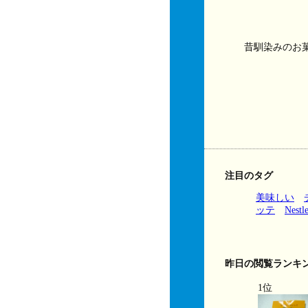
昔馴染みのお
注目のタグ
美味しい
ッテ
Nestl
昨日の閲覧ランキ
1位