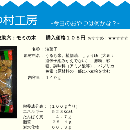
伎助六：モミの木 購入価格１０５円
おすすめ：★★☆☆☆
名称：
油菓子
原材料名：
うるち米。植物油、しょうゆ（大豆：
遺伝子組みかえでない）、澱粉、砂
糖、調味料（アミノ酸等）、パプリカ
色素（原材料の一部に小麦粉を含む
内容量：
１４０ｇ
栄養成分表：（１００ｇ当り）
エネルギー　　５２３kcal
たんぱく質　　　４．７ｇ
脂質　　　　  ２８．１ｇ
炭水化物　　　６０．３ｇ