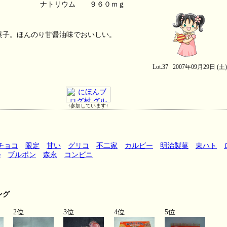
菓子。ほんのり甘醤油味でおいしい。
Lot.37 2007年09月29日 (土
↑参加しています↑
チョコ
限定
甘い
グリコ
不二家
カルビー
明治製菓
東ハト
e
ブルボン
森永
コンビニ
ング
2位
3位
4位
5位