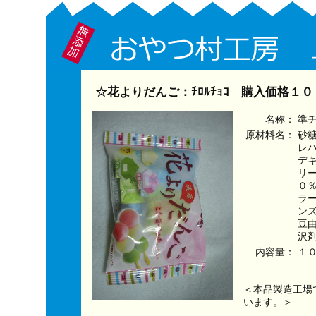
☆花よりだんご：ﾁﾛﾙﾁｮｺ 購入価格１
名称：
準
原材料名：
砂
レ
デ
リ
０
ラ
ン
豆
沢
内容量：
１
＜本品製造工場
います。＞