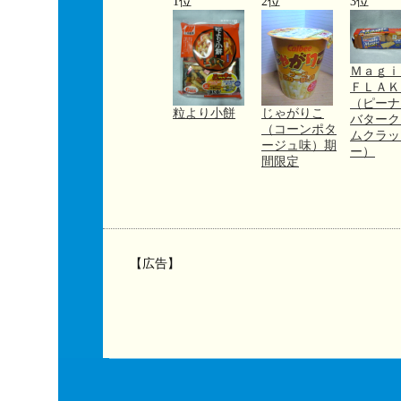
1位
2位
3位
Ｍａｇ
ＦＬＡＫ
（ピーナ
粒より小餅
じゃがりこ
バターク
（コーンポタ
ムクラッ
ージュ味）期
ー）
間限定
【広告】