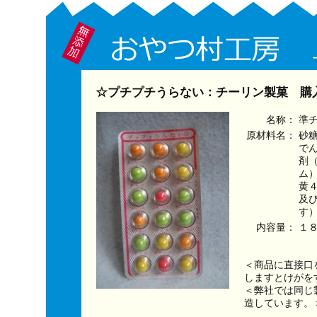
☆プチプチうらない：チーリン製菓 購
名称：
準
原材料名：
砂
で
剤
ム
黄
及
す
内容量：
１
＜商品に直接口
しますとけがを
＜弊社では同じ
造しています。