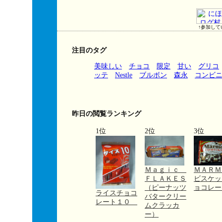
↑参加して
注目のタグ
美味しい
チョコ
限定
甘い
グリコ
ッテ
Nestle
ブルボン
森永
コンビ
昨日の閲覧ランキング
1位
2位
3位
Ｍａｇｉｃ
ＭＡＲ
ＦＬＡＫＥＳ
ビスケッ
（ピーナッツ
ョコレー
ライスチョコ
バタークリー
レート１０
ムクラッカ
ー）