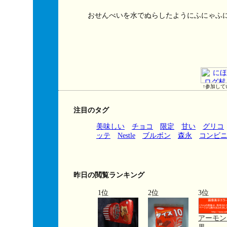
おせんべいを水でぬらしたようにふにゃふ
↑参加して
注目のタグ
美味しい
チョコ
限定
甘い
グリコ
ッテ
Nestle
ブルボン
森永
コンビ
昨日の閲覧ランキング
1位
2位
3位
アーモン