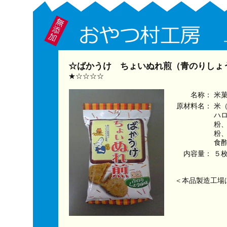
☆ばかうけ ちょいぬれ煎（青のりし
★☆☆☆☆
名称：
米
原材料名：
米
ハ
粉
粉
食
内容量：
５
＜本品製造工場