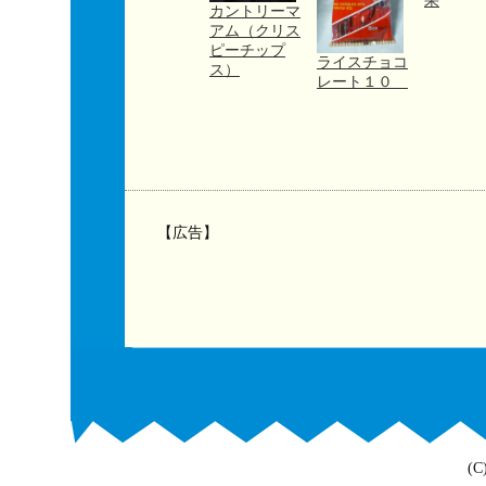
果
カントリーマ
アム（クリス
ピーチップ
ライスチョコ
ス）
レート１０
【広告】
(C