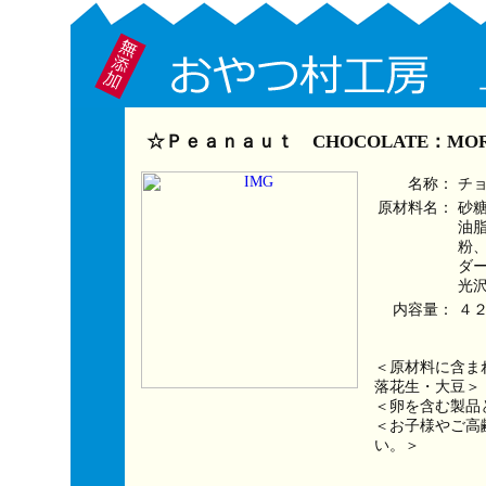
☆Ｐｅａｎａｕｔ CHOCOLATE：MO
名称：
チ
原材料名：
砂
油
粉
ダ
光
内容量：
４
＜原材料に含ま
落花生・大豆＞
＜卵を含む製品
＜お子様やご高
い。＞