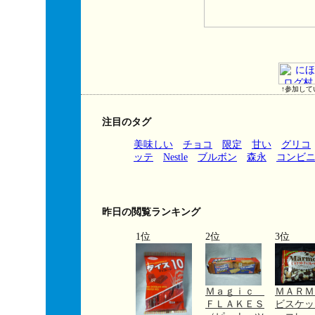
↑参加して
注目のタグ
美味しい
チョコ
限定
甘い
グリコ
ッテ
Nestle
ブルボン
森永
コンビ
昨日の閲覧ランキング
1位
2位
3位
Ｍａｇｉｃ
ＭＡＲ
ＦＬＡＫＥＳ
ビスケッ