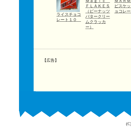
Ｍａｇｉｃ
ＭＡＲ
ＦＬＡＫＥＳ
ビスケッ
（ピーナッツ
ョコレー
ライスチョコ
バタークリー
レート１０
ムクラッカ
ー）
【広告】
(C