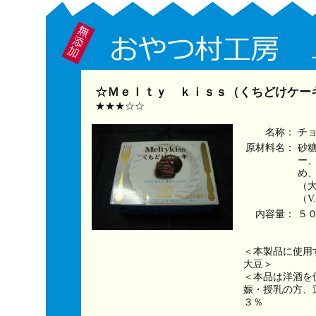
☆Ｍｅｌｔｙ ｋｉｓｓ（くちどけケーキ
★★★☆☆
名称：
チ
原材料名：
砂
ー
め
（
（V
内容量：
５
＜本製品に使用
大豆＞
＜本品は洋酒を
娠・授乳の方、
３％