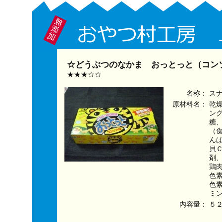
☆どうぶつのなかま おっとっと（コンソ
★★★☆☆
名称：
ス
原材料名：
乾
ン
糖
（
ん
貝
剤
鶏
色
色
ミ
内容量：
５