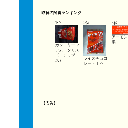
昨日の閲覧ランキング
1位
2位
3位
アーモン
果
カントリーマ
アム（クリス
ピーチップ
ライスチョコ
ス）
レート１０
【広告】