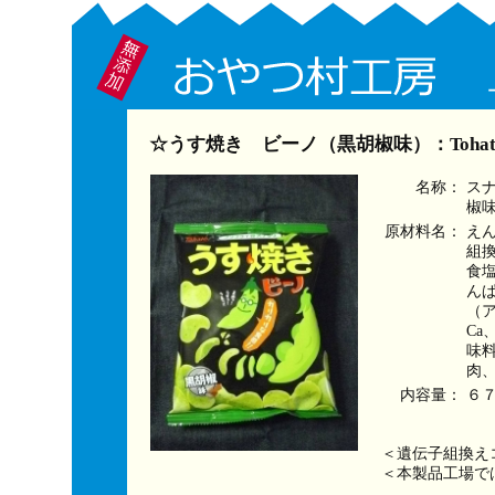
☆うす焼き ビーノ（黒胡椒味）：Toha
名称：
ス
椒
原材料名：
え
組
食
ん
（
C
味
肉
内容量：
６
＜遺伝子組換え
＜本製品工場で