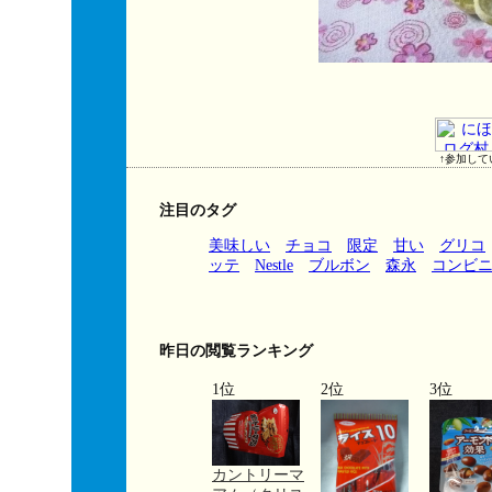
↑参加して
注目のタグ
美味しい
チョコ
限定
甘い
グリコ
ッテ
Nestle
ブルボン
森永
コンビ
昨日の閲覧ランキング
1位
2位
3位
カントリーマ