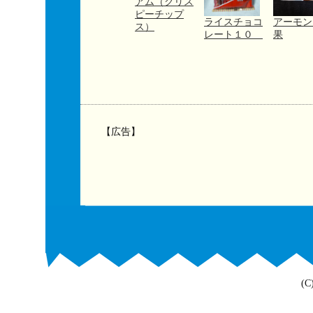
アム（クリス
ピーチップ
ライスチョコ
アーモン
ス）
レート１０
果
【広告】
(C