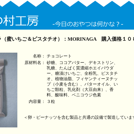
（蜜いちご＆ピスタチオ）：MORINAGA 購入価格１０
名称：
チョコレート
原材料名：
砂糖、ココアバター、デキストリン、
乳糖、たんぱく質濃縮ホエイパウダ
ー、糖漬けいちご、全粉乳、ピスタチ
オ、植物油脂、フィヤンティーヌチッ
プ（小麦を含む）、バターオイル、い
ちご顆粒、乳化剤（大豆由来）、香
料、酸味料、ベニコウジ色素
内容量：
３粒
＜卵・ピーナッツを含む製品と共通の設備で製造していま