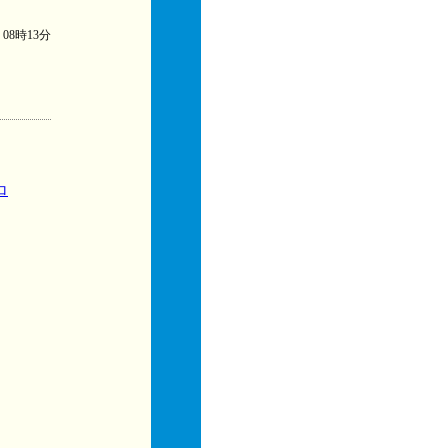
) 08時13分
ロ