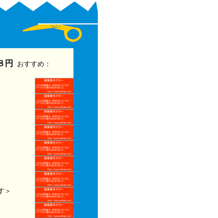
８円
おすすめ：
す＞