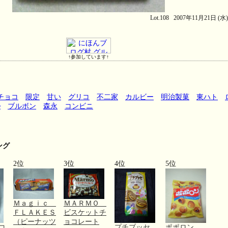
Lot.108 2007年11月21日 (水
↑参加しています↑
チョコ
限定
甘い
グリコ
不二家
カルビー
明治製菓
東ハト
e
ブルボン
森永
コンビニ
ング
2位
3位
4位
5位
Ｍａｇｉｃ
ＭＡＲＭＯ
ＦＬＡＫＥＳ
ビスケットチ
（ピーナッツ
ョコレート
コ
プチブッセ
ポポロン