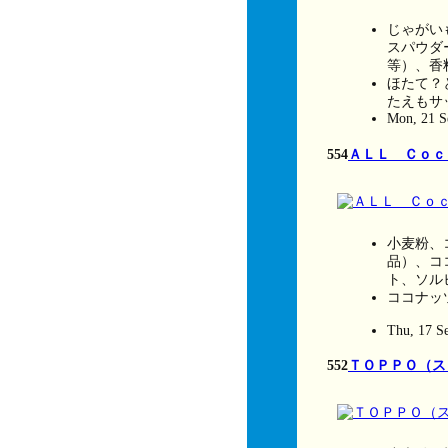
じゃがい
スパウダ
等）、香
ほたて？
たえもサ
Mon, 21 S
554
ＡＬＬ Ｃｏｃ
小麦粉、
品）、コ
ト、ソル
ココナッ
Thu, 17 S
552
ＴＯＰＰＯ（ス