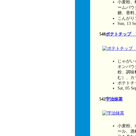
小麦粉、
ームパウ
糖、香料
こんがり
Sun, 13 S
548
ポテトチップ 
じゃがい
オンパウ
粉、調味
む）、カ
ポテトチ
Sat, 05 S
542
宇治抹茶
小麦粉、
ール、酒