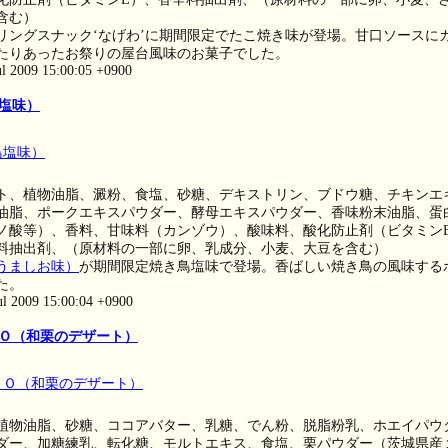
含む）
リングスナック‘なげわ’に期間限定でたこ焼き味が登場。甘口ソースに
たりあったお祭りの屋台風味のお菓子でした。
ul 2009 15:00:05 +0900
塩味）
ト、植物油脂、澱粉、食塩、砂糖、デキストリン、ブドウ糖、チキンエ
油脂、ポークエキスパウダー、酵母エキスパウダー、香味粉末油脂、蛋
ノ酸等）、香料、甘味料（カンゾウ）、酸味料、酸化防止剤（ビタミン
料抽出剤、（原材料の一部に卵、乳成分、小麦、大豆を含む）
うましお味）
が期間限定焼き鳥塩味で登場。香ばしい焼き鳥の風味する
た。
ul 2009 15:00:04 +0900
Ｏ（和栗のデザート）
植物油脂、砂糖、ココアバター、乳糖、でん粉、脱脂粉乳、ホエイパウ
ダー、加糖練乳、転化糖、モルトエキス、食塩、栗パウダー（茨城県産