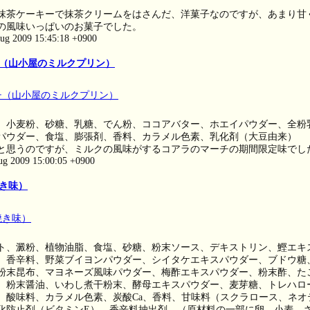
）
抹茶ケーキーで抹茶クリームをはさんだ、洋菓子なのですが、あまり甘
の風味いっぱいのお菓子でした。
ug 2009 15:45:18 +0900
（山小屋のミルクプリン）
、小麦粉、砂糖、乳糖、でん粉、ココアバター、ホエイパウダー、全粉
パウダー、食塩、膨張剤、香料、カラメル色素、乳化剤（大豆由来）
と思うのですが、ミルクの風味がするコアラのマーチの期間限定味でし
ug 2009 15:00:05 +0900
き味）
ト、澱粉、植物油脂、食塩、砂糖、粉末ソース、デキストリン、鰹エキ
、香辛料、野菜ブイヨンパウダー、シイタケエキスパウダー、ブドウ糖
粉末昆布、マヨネーズ風味パウダー、梅酢エキスパウダー、粉末酢、た
、粉末醤油、いわし煮干粉末、酵母エキスパウダー、麦芽糖、トレハロ
、酸味料、カラメル色素、炭酸Ca、香料、甘味料（スクラロース、ネオ
化防止剤（ビタミンE）、香辛料抽出剤、（原材料の一部に卵、小麦、