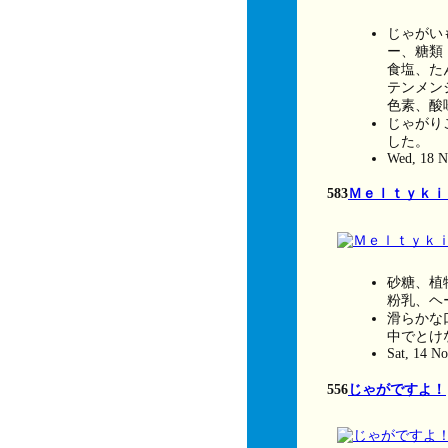
じゃがい
ー、糖類
食塩、た
テンメン
色素、酸
じゃがり
した。
Wed, 18 N
583
Ｍｅｌｔｙｋｉ
砂糖、植
粉乳、ヘ
滑らかな
中でとけ
Sat, 14 N
556
じゃがですよ！