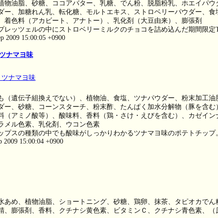
植物油脂、砂糖、ココアバター、乳糖、でん粉、脱脂粉乳、ホエイパウ
ダー、加糖れん乳、転化糖、モルトエキス、ストロベリーパウダー、食
、着色料（アカビート、アナトー）、乳化剤（大豆由来）、膨張剤
プレッツェルの中にストロベリーミルクのチョコを詰め込んだ期間限定T
ep 2009 15:00:05 +0900
ツナマヨ味
も（遺伝子組換えでない）、植物油、食塩、ツナパウダー、粉末加工油
ダー、砂糖、コーンスターチ、粉末酢、たんぱく加水分解物（豚を含む
料（アミノ酸等）、酸味料、香料（鶏・さけ・えびを含む）、カゼイン
ラメル色素、乳化剤、ウコン色素
ップスの種類の中でも酸味がしっかりわかるツナマヨ味のポテトチップ
ep 2009 15:00:04 +0900
水あめ、植物油脂、ショートニング、砂糖、鶏卵、抹茶、タピオカでん
精、膨張剤、香料、クチナシ黄色素、ビタミンＣ、クチナシ青色素、（