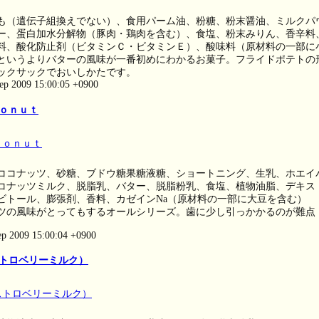
も（遺伝子組換えでない）、食用パーム油、粉糖、粉末醤油、ミルクパ
ー、蛋白加水分解物（豚肉・鶏肉を含む）、食塩、粉末みりん、香辛料
料、酸化防止剤（ビタミンＣ・ビタミンＥ）、酸味料（原材料の一部に
というよりバターの風味が一番初めにわかるお菓子。フライドポテトの
ックサックでおいしかたです。
ep 2009 15:00:05 +0900
ｏｎｕｔ
ココナッツ、砂糖、ブドウ糖果糖液糖、ショートニング、生乳、ホエイ
コナッツミルク、脱脂乳、バター、脱脂粉乳、食塩、植物油脂、デキス
ビトール、膨張剤、香料、カゼインNa（原材料の一部に大豆を含む）
ツの風味がとってもするオールシリーズ。歯に少し引っかかるのが難点
ep 2009 15:00:04 +0900
トロベリーミルク）