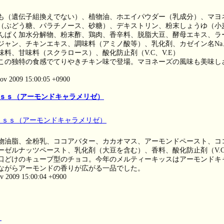
も（遺伝子組換えでない）、植物油、ホエイパウダー（乳成分）、マヨ
（ぶどう糖、パラチノース、砂糖）、デキストリン、粉末しょうゆ（小
んぱく加水分解物、粉末酢、鶏肉、香辛料、脱脂大豆、酵母エキス、ラ
ジャン、チキンエキス、調味料（アミノ酸等）、乳化剤、カゼイン名Na
味料、甘味料（スクラロース）、酸化防止剤（V.C、V.E）
この独特の食感でてりやきチキン味で登場。マヨネーズの風味も美味し
ov 2009 15:00:05 +0900
ｓｓ（アーモンドキャラメリゼ）
物油脂、全粉乳、ココアバター、カカオマス、アーモンドペースト、コ
ーゼルナッツペースト、乳化剤（大豆を含む）、香料、酸化防止剤（V.C、
口どけのキューブ型のチョコ。今年のメルティーキッスはアーモンドキ
ながらアーモンドの香りが広がる一品でした。
ov 2009 15:00:04 +0900