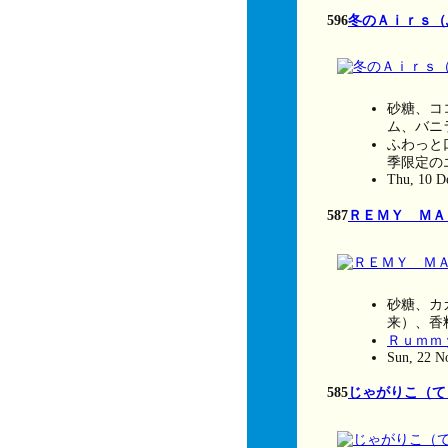
596
冬のＡｉｒｓ（
砂糖、コ
ム、バニ
ふわっと
季限定の
Thu, 10 D
587
ＲＥＭＹ ＭＡ
砂糖、カ
来）、香
Ｒｕｍｍ
Sun, 22 N
585
じゃがりこ（て