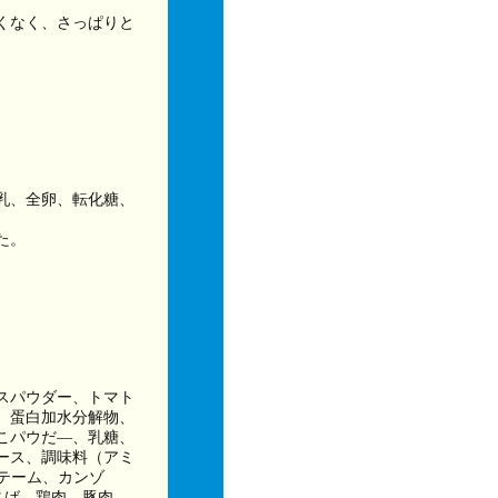
くなく、さっぱりと
乳、全卵、転化糖、
た。
スパウダー、トマト
、蛋白加水分解物、
こパウだ―、乳糖、
ース、調味料（アミ
テーム、カンゾ
さば、鶏肉、豚肉、