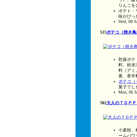
りんごを
ポテト・
味がぴっ
Wed, 08 J
515
ポテコ（焼き鳥
乾燥ポテ
料、粉末
料（アミ
素、香辛
ポテコ（
菓子でし
Mon, 06 J
502
大人のＴＯＰＰ
小麦粉、
ームパウ