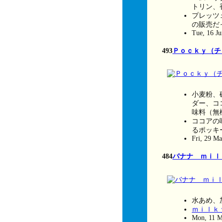
トリン、
プレッツ
の販売だ
Tue, 16 J
493
Ｐｏｃｋｙ（チ
小麦粉、
ダー、コ
味料（無
ココアの
るポッキ
Fri, 29 M
484
バナナ ｍｉｌ
水あめ、
ｍｉｌｋ
Mon, 11 M