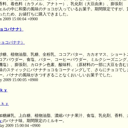
香料、着色料（カラメル、アナトー）、乳化剤（大豆由来）、膨張剤
ェルの中に和栗の風味のチョコが入っているお菓子。期間限定ですが、
ったため、お値打ちに購入できました。
un 2009 15:00:04 +0900
ョコバナナ）
砂糖、植物油脂、乳糖、全粉乳、ココアバター、カカオマス、ショート
コアパウダー、食塩、バター、コーヒーパウダー、ミルクシーズニング
機塩）、膨張剤、カロチン色素、酸味料、（原材料の一部に大豆を含む
味のスティックにバナナチョコをコーティングして、さらにチョコでし
ー。バナナの風味がきつすぎることなくおいしいお菓子でした。
ay 2009 15:00:05 +0900
ｋｙ
加糖練乳、上白糖、植物油脂、濃縮バナナ果汁、食塩、乳化剤、香料、
ｙ
のバナナ味。期間限定のミルキー。
ay 2009 15:00:04 +0900