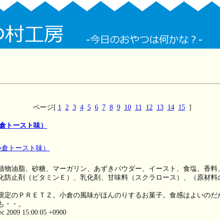
ページ[
1
2
3
4
5
6
7
8
9
10
11
12
13
14
15
]
倉トースト味）
植物油脂、砂糖、マーガリン、あずきパウダー、イースト、食塩、香料
化防止剤（ビタミンＥ）、乳化剤、甘味料（スクラロース）、（原材料
限定のＰＲＥＴＺ。小倉の風味がほんのりするお菓子。食感はよいのだ
も・・。
ec 2009 15:00:05 +0900