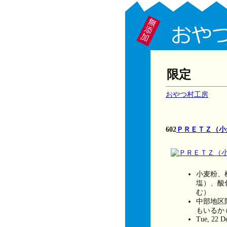
限定
おやつ村工房
602
ＰＲＥＴＺ（小
小麦粉、
塩）、酸
む）
中部地区
もいるか
Tue, 22 D