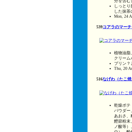
分を含む
しっとり
した抹茶
Mon, 24 A
539
コアラのマーチ
植物油脂
クリーム
プリン？
Thu, 20 A
516
なげわ（たこ焼
乾燥ポテ
パウダー
あおさ、
鰹節粉末
ノ酸等）
ウ）、酸