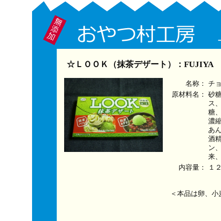
☆ＬＯＯＫ（抹茶デザート）：FUJIYA
名称：
チ
原材料名：
砂
ス
糖
濃
あ
酒
ン
来
内容量：
１
＜本品は卵、小