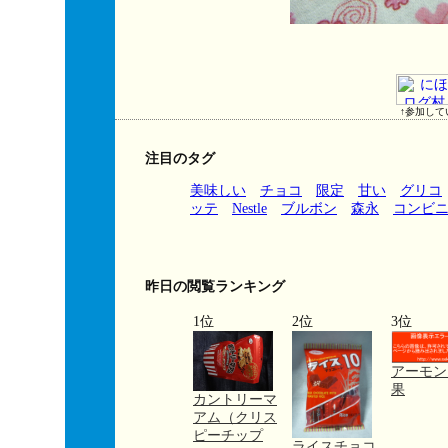
↑参加して
注目のタグ
美味しい
チョコ
限定
甘い
グリコ
ッテ
Nestle
ブルボン
森永
コンビ
昨日の閲覧ランキング
1位
2位
3位
アーモン
果
カントリーマ
アム（クリス
ピーチップ
ライスチョコ