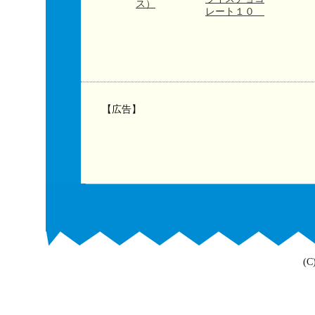
ス）
レート１０
【広告】
(C