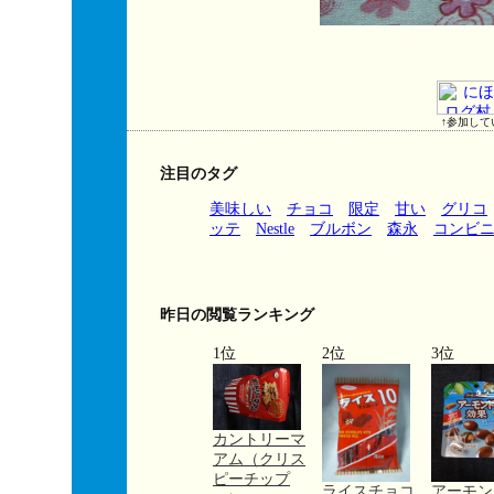
↑参加して
注目のタグ
美味しい
チョコ
限定
甘い
グリコ
ッテ
Nestle
ブルボン
森永
コンビ
昨日の閲覧ランキング
1位
2位
3位
カントリーマ
アム（クリス
ピーチップ
ライスチョコ
アーモン