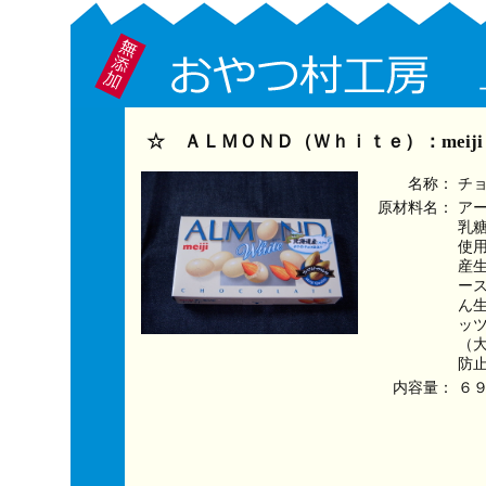
☆ ＡＬＭＯＮＤ（Ｗｈｉｔｅ）：meij
名称：
チ
原材料名：
ア
乳
使
産
ー
ん
ッ
（
防止
内容量：
６