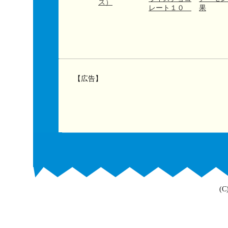
ス）
レート１０
果
【広告】
(C