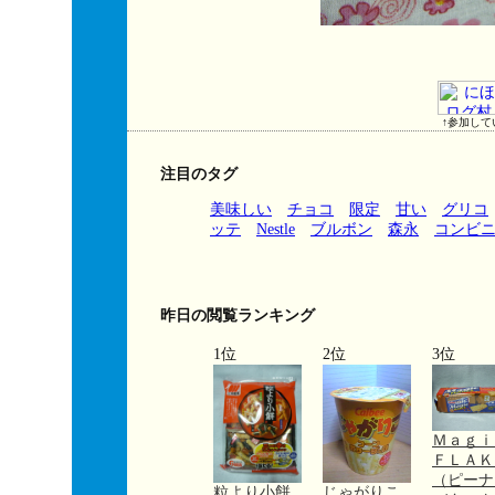
↑参加して
注目のタグ
美味しい
チョコ
限定
甘い
グリコ
ッテ
Nestle
ブルボン
森永
コンビ
昨日の閲覧ランキング
1位
2位
3位
Ｍａｇ
ＦＬＡＫ
（ピーナ
粒より小餅
じゃがりこ