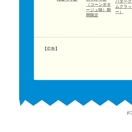
バターク
（コーンポタ
ムクラッ
ージュ味）期
ー）
間限定
【広告】
(C