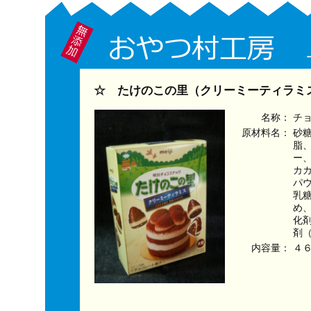
☆ たけのこの里（クリーミーティラミス
名称：
チ
原材料名：
砂
脂
ー
カ
パ
乳
め
化
剤
内容量：
４