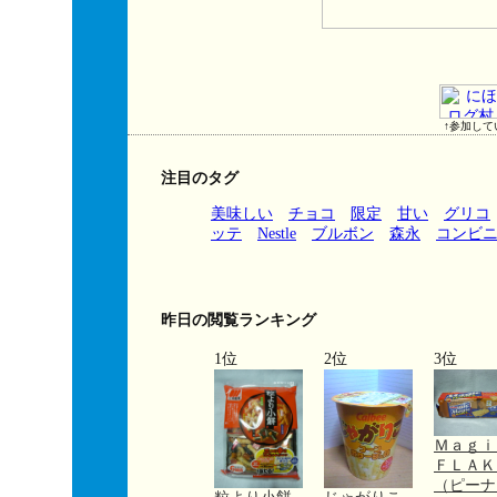
↑参加して
注目のタグ
美味しい
チョコ
限定
甘い
グリコ
ッテ
Nestle
ブルボン
森永
コンビ
昨日の閲覧ランキング
1位
2位
3位
Ｍａｇ
ＦＬＡＫ
（ピーナ