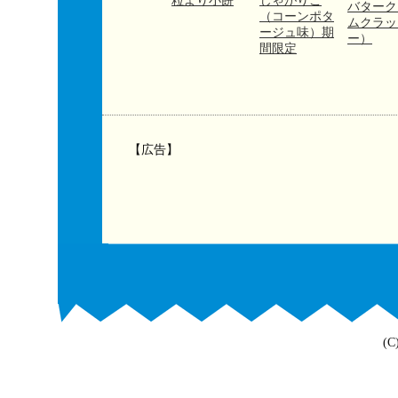
粒より小餅
じゃがりこ
バターク
（コーンポタ
ムクラッ
ージュ味）期
ー）
間限定
【広告】
(C