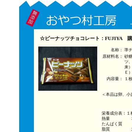
☆ピーナッツチョコレート：FUJIYA 
名称：
準
原材料名：
砂
ツ
来
Ｅ
内容量：
１
＜本品は卵、小
栄養成分表：１
熱量　　　　　３
たんぱく質　　
脂質　　　　　