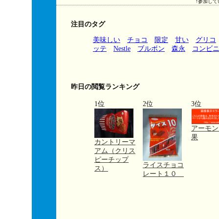
↑参加して
注目のタグ
美味しい
チョコ
限定
甘い
グリコ
ッテ
Nestle
ブルボン
森永
コンビ
昨日の閲覧ランキング
1位
2位
3位
アーモン
果
カントリーマ
アム（クリス
ピーチップ
ライスチョコ
ス）
レート１０