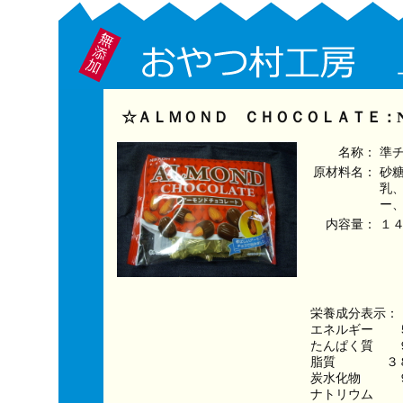
☆ＡＬＭＯＮＤ ＣＨＯＣＯＬＡＴＥ：N
名称：
準
原材料名：
砂
乳
ー
内容量：
１
栄養成分表示：
エネルギー　　５
たんぱく質　　
脂質　　　　３
炭水化物　　　
ナトリウム　　