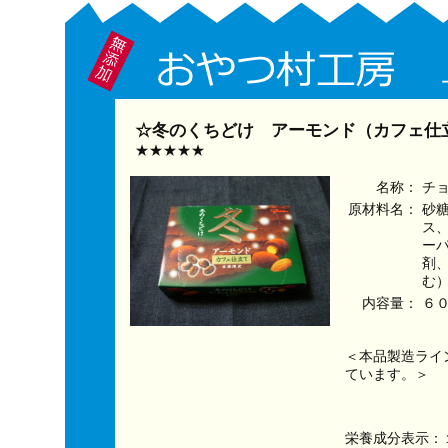
☆冬のくちどけ アーモンド（カフェ仕立
★★★★★
名称：
チ
原材料名：
砂
ス
ー
剤
む
内容量：
６
＜本品製造ライ
ています。＞
栄養成分表示：