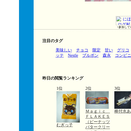
↑参加して
注目のタグ
美味しい
チョコ
限定
甘い
グリコ
ッテ
Nestle
ブルボン
森永
コンビ
昨日の閲覧ランキング
1位
2位
3位
Ｍａｇｉｃ
棒付水あ
ＦＬＡＫＥＳ
（ピーナッツ
むぎっ子
バタークリー