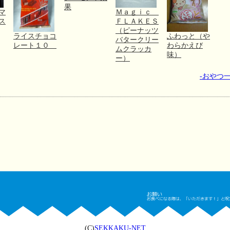
果
マ
Ｍａｇｉｃ
ス
ＦＬＡＫＥＳ
（ピーナッツ
ライスチョコ
ふわっと（や
バタークリー
レート１０
わらかえび
ムクラッカ
味）
ー）
-おやつ一
(C)
SEKKAKU-NET