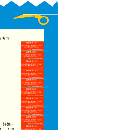
★★☆
、妊娠・
１．１％