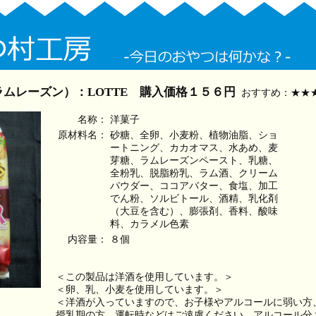
ムレーズン）：LOTTE 購入価格１５６円
おすすめ：★★
名称：
洋菓子
原材料名：
砂糖、全卵、小麦粉、植物油脂、ショ
ートニング、カカオマス、水あめ、麦
芽糖、ラムレーズンペースト、乳糖、
全粉乳、脱脂粉乳、ラム酒、クリーム
パウダー、ココアバター、食塩、加工
でん粉、ソルビトール、酒精、乳化剤
（大豆を含む）、膨張剤、香料、酸味
料、カラメル色素
内容量：
８個
＜この製品は洋酒を使用しています。＞
＜卵、乳、小麦を使用しています。＞
＜洋酒が入っていますので、お子様やアルコールに弱い方
授乳期の方、運転時などはご遠慮ください。アルコール分