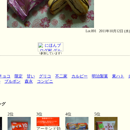
Lot.891 2011年10月12日 (水
↑参加しています↑
チョコ
限定
甘い
グリコ
不二家
カルビー
明治製菓
東ハト
e
ブルボン
森永
コンビニ
ング
2位
3位
4位
5位
アーモンド効