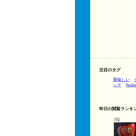
注目のタグ
美味しい
ッテ
Nestl
昨日の閲覧ランキ
1位