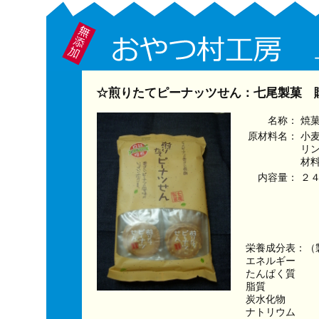
☆煎りたてピーナッツせん：七尾製菓 
名称：
焼
原材料名：
小
リ
材
内容量：
２
栄養成分表：（
エネルギー　　　
たんぱく質　　
脂質　　　　　
炭水化物　　　
ナトリウム　　