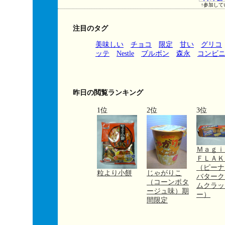
↑参加して
注目のタグ
美味しい
チョコ
限定
甘い
グリコ
ッテ
Nestle
ブルボン
森永
コンビ
昨日の閲覧ランキング
1位
2位
3位
Ｍａｇ
ＦＬＡＫ
（ピーナ
粒より小餅
じゃがりこ
バターク
（コーンポタ
ムクラッ
ージュ味）期
ー）
間限定