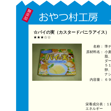
☆パイの実（カスタードバニラアイス）：
★★★☆☆
名称：
準
原材料名：
小
脂
ダ
５
卵
ナ
内容量：
６
栄養成分表：１
エネルギー　　　