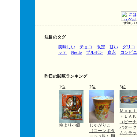
↑参加して
注目のタグ
美味しい
チョコ
限定
甘い
グリコ
ッテ
Nestle
ブルボン
森永
コンビ
昨日の閲覧ランキング
1位
2位
3位
Ｍａｇ
ＦＬＡＫ
（ピーナ
粒より小餅
じゃがりこ
バターク
（コーンポタ
ムクラッ
ージュ味）期