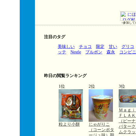
↑参加して
注目のタグ
美味しい
チョコ
限定
甘い
グリコ
ッテ
Nestle
ブルボン
森永
コンビ
昨日の閲覧ランキング
1位
2位
3位
Ｍａｇ
ＦＬＡＫ
（ピーナ
粒より小餅
じゃがりこ
バターク
（コーンポタ
ムクラッ
ージュ味）期