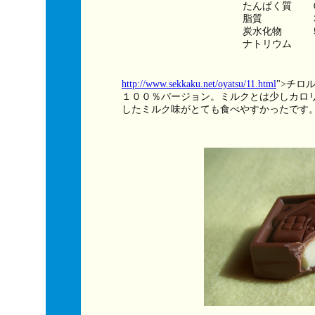
たんぱく質　　
脂質　　　　　
炭水化物　　　
ナトリウム　　
http://www.sekkaku.net/oyatsu/11.html
">チロ
１００％バージョン。ミルクとは少しカロ
したミルク味がとても食べやすかったです