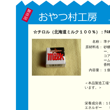
☆チロル（北海道ミルク１００％）：ﾁﾛ
名称：
準
原材料名：
砂
ー
コ
ー
香
内容量：
１
＜本品製造工場
います。＞
栄養成分表：１
エネルギー　　５